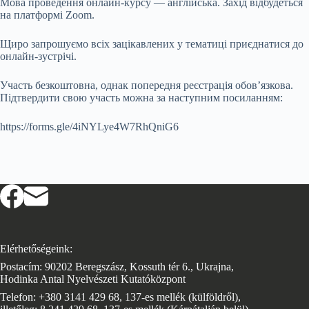
Мова проведення онлайн-курсу — англійська. Захід відбудеться
на платформі Zoom.
Щиро запрошуємо всіх зацікавлених у тематиці приєднатися до
онлайн-зустрічі.
Участь безкоштовна, однак попередня реєстрація обов’язкова.
Підтвердити свою участь можна за наступним посиланням:
https://forms.gle/4iNYLye4W7RhQniG6
Elérhetőségeink:
Postacím: 90202 Beregszász, Kossuth tér 6., Ukrajna,
Hodinka Antal Nyelvészeti Kutatóközpont
Telefon: +380 3141 429 68, 137-es mellék (külföldről),