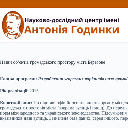
Перейти
до
вмісту
Назви об’єктів громадського простору міста Берегове
Еащва програми:
Розроблення угорських варіантів назв грома
Рік
реалізації
: 2015
Короткий опис:
На підставі офіційного звернення органу місцев
громадських просторів міста (зокрема вулиць і площ). До перел
норм міжнародного та українського законодавства. Підсумковим р
вказівників назв вулиць. Зазначена база даних, серед іншого, пе