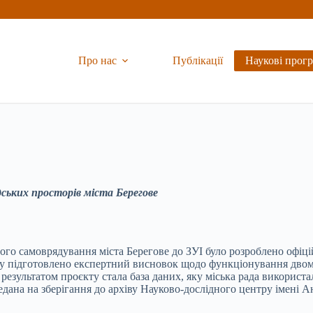
Про нас
Публікації
Наукові прог
дських просторів міста Берегове
ого самоврядування міста Берегове до ЗУІ було розроблено офіці
іку підготовлено експертний висновок щодо функціонування двом
езультатом проєкту стала база даних, яку міська рада використа
редана на зберігання до архіву Науково-дослідного центру імені 