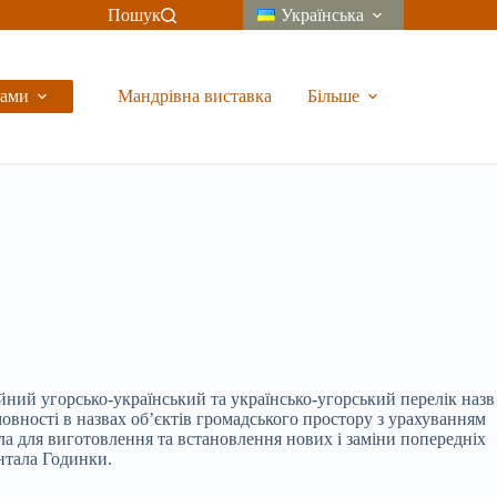
Пошук
Українська
рами
Мандрівна виставка
Більше
йний угорсько-український та українсько-угорський перелік назв
овності в назвах об’єктів громадського простору з урахуванням
ла для виготовлення та встановлення нових і заміни попередніх
Антала Годинки.