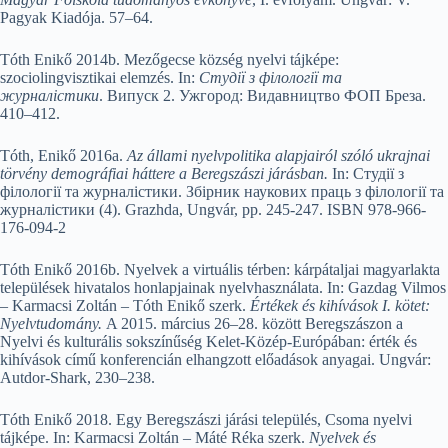
Pagyak Kiadója. 57–64.
Tóth Enikő 2014b. Mezőgecse község nyelvi tájképe:
szociolingvisztikai elemzés. In:
Студії з філології та
журналістики
. Випуск 2. Ужгород: Видавництво ФОП Бреза.
410–412.
Tóth, Enikő 2016a.
Az állami nyelvpolitika alapjairól szóló ukrajnai
törvény demográfiai háttere a Beregszászi járásban.
In: Студії з
філології та журналістики. Збірник наукових праць з філології та
журналістики (4). Grazhda, Ungvár, pp. 245-247. ISBN 978-966-
176-094-2
Tóth Enikő 2016b. Nyelvek a virtuális térben: kárpátaljai magyarlakta
települések hivatalos honlapjainak nyelvhasználata. In: Gazdag Vilmos
– Karmacsi Zoltán – Tóth Enikő szerk.
Értékek és kihívások I. kötet:
Nyelvtudomány.
A 2015. március 26–28. között Beregszászon a
Nyelvi és kulturális sokszínűség Kelet-Közép-Európában: érték és
kihívások című konferencián elhangzott előadások anyagai. Ungvár:
Autdor-Shark, 230–238.
Tóth Enikő 2018. Egy Beregszászi járási település, Csoma nyelvi
tájképe. In: Karmacsi Zoltán – Máté Réka szerk.
Nyelvek és