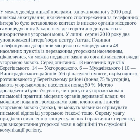
У межах дослідницької програми, започаткованої у 2010 році,
шляхом анкетування, включеного спостереження та телефонних
інтерв’ю було встановлено контакт із низкою органів місцевого
самоврядування Закарпаття, де теоретично допускається
використання угорської мови. У липні–серпні 2010 року два
уповноважені інтерв’юери центру Антала Годинки
телефонували до органів місцевого самоврядування 48
населених пунктів із переважним угорським населенням,
цікавлячись, чи можна подавати заяви до органів місцевої влади
угорською мовою. Серед опитаних: 18 населених пунктів
Берегівського, 14 — Ужгородського, 6 — Мукачівського і 10 —
Виноградівського районів. Усі ці населені пункти, окрім одного,
розташованого у Берегівському районі (понад 75 % угорців),
мають угорськомовне населення понад 50 %. Метою
дослідження було з’ясувати, чи присутня угорська мова в
письмовій практиці місцевих органів державної влади: чи
можливе подання громадянами заяв, клопотань і листів
угорською мовою (також), чи можуть заявники отримувати
письмові відповіді угорською (також) тощо. Окрему увагу
приділено виявленню концептуальних і практичних перешкод
для використання угорської мови в офіційній та службовій
комунікації регіону.