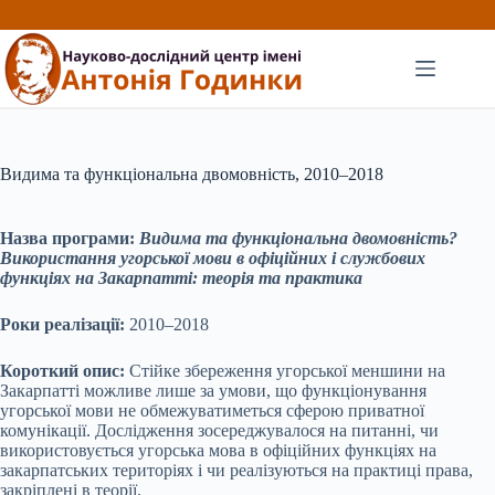
Перейти
до
вмісту
Видима та функціональна двомовність, 2010–2018
Назва програми:
Видима та функціональна двомовність?
Використання угорської мови в офіційних і службових
функціях на Закарпатті: теорія та практика
Роки реалізації:
2010–2018
Короткий опис:
Стійке збереження угорської меншини на
Закарпатті можливе лише за умови, що функціонування
угорської мови не обмежуватиметься сферою приватної
комунікації. Дослідження зосереджувалося на питанні, чи
використовується угорська мова в офіційних функціях на
закарпатських територіях і чи реалізуються на практиці права,
закріплені в теорії.