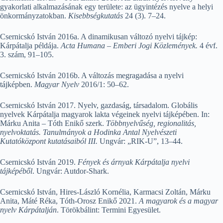
gyakorlati alkalmazásának egy területe: az ügyintézés nyelve a helyi
önkormányzatokban.
Kisebbségkutatás
24 (3). 7–24.
Csernicskó István 2016a. A dinamikusan változó nyelvi tájkép:
Kárpátalja példája.
Acta Humana – Emberi Jogi Közlemények.
4 évf.
3. szám, 91–105.
Csernicskó István 2016b. A változás megragadása a nyelvi
tájképben.
Magyar Nyelv
2016/1: 50–62.
Csernicskó István 2017. Nyelv, gazdaság, társadalom. Globális
nyelvek Kárpátalja magyarok lakta végeinek nyelvi tájképében. In:
Márku Anita – Tóth Enikő szerk.
Többnyelvűség, regionalitás,
nyelvoktatás. Tanulmányok a Hodinka Antal Nyelvészeti
Kutatóközpont kutatásaiból III.
Ungvár: „RIK-U”, 13–44.
Csernicskó István 2019.
Fények és árnyak Kárpátalja nyelvi
tájképéből
. Ungvár: Autdor-Shark.
Csernicskó István, Hires-László Kornélia, Karmacsi Zoltán, Márku
Anita, Máté Réka, Tóth-Orosz Enikő 2021.
A magyarok és a magyar
nyelv Kárpátalján
. Törökbálint: Termini Egyesület.