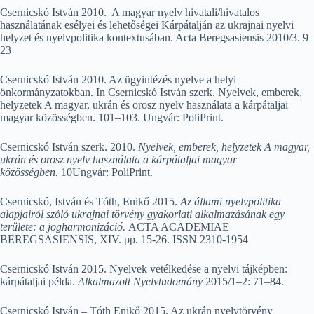
Csernicskó István 2010. A magyar nyelv hivatali/hivatalos
használatának esélyei és lehetőségei Kárpátalján az ukrajnai nyelvi
helyzet és nyelvpolitika kontextusában. Acta Beregsasiensis 2010/3. 9–
23
Csernicskó István 2010. Az ügyintézés nyelve a helyi
önkormányzatokban. In Csernicskó István szerk. Nyelvek, emberek,
helyzetek A magyar, ukrán és orosz nyelv használata a kárpátaljai
magyar közösségben. 101–103. Ungvár: PoliPrint.
Csernicskó István szerk. 2010.
Nyelvek, emberek, helyzetek A magyar,
ukrán és orosz nyelv használata a kárpátaljai magyar
közösségben.
10Ungvár: PoliPrint.
Csernicskó, István és Tóth, Enikő 2015.
Az állami nyelvpolitika
alapjairól szóló ukrajnai törvény gyakorlati alkalmazásának egy
területe: a jogharmonizáció.
ACTA ACADEMIAE
BEREGSASIENSIS, XIV. pp. 15-26. ISSN 2310-1954
Csernicskó István 2015. Nyelvek vetélkedése a nyelvi tájképben:
kárpátaljai példa.
Alkalmazott Nyelvtudomány
2015/1–2: 71–84.
Csernicskó István – Tóth Enikő 2015. Az ukrán nyelvtörvény