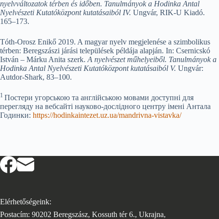
nyelvváltozatok térben és időben. Tanulmányok a Hodinka Antal
Nyelvészeti Kutatóközpont kutatásaiból IV.
Ungvár, RIK-U Kiadó.
165–173.
Tóth-Orosz Enikő 2019. A magyar nyelv megjelenése a szimbolikus
térben: Beregszászi járási települések példája alapján. In: Csernicskó
István – Márku Anita szerk.
A nyelvészet műhelyeiből. Tanulmányok a
Hodinka Antal Nyelvészeti Kutatóközpont kutatásaiból V.
Ungvár:
Autdor-Shark, 83–100.
1
Постери угорською та англійською мовами доступні для
перегляду на вебсайті науково-дослідного центру імені Антала
Годинки:
https://hodinkaintezet.uz.ua/mandrivna-vistavka/
Elérhetőségeink:
Postacím: 90202 Beregszász, Kossuth tér 6., Ukrajna,