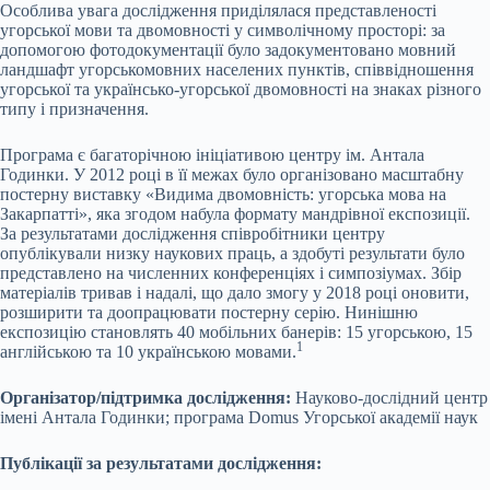
Особлива увага дослідження приділялася представленості
угорської мови та двомовності у символічному просторі: за
допомогою фотодокументації було задокументовано мовний
ландшафт угорськомовних населених пунктів, співвідношення
угорської та українсько-угорської двомовності на знаках різного
типу і призначення.
Програма є багаторічною ініціативою центру ім. Антала
Годинки. У 2012 році в її межах було організовано масштабну
постерну виставку «Видима двомовність: угорська мова на
Закарпатті», яка згодом набула формату мандрівної експозиції.
За результатами дослідження співробітники центру
опублікували низку наукових праць, а здобуті результати було
представлено на численних конференціях і симпозіумах. Збір
матеріалів тривав і надалі, що дало змогу у 2018 році оновити,
розширити та доопрацювати постерну серію. Нинішню
експозицію становлять 40 мобільних банерів: 15 угорською, 15
1
англійською та 10 українською мовами.
Організатор/підтримка дослідження:
Науково-дослідний центр
імені Антала Годинки; програма Domus Угорської академії наук
Публікації за результатами дослідження: