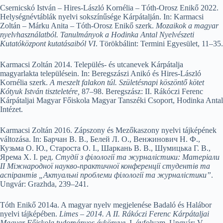
Csernicskó István – Hires-László Kornélia – Tóth-Orosz Enikő 2022.
Helységnévtáblák nyelvi sokszínűsége Kárpátalján. In: Karmacsi
Zoltán – Márku Anita – Tóth-Orosz Enikő szerk.
Mozaikok a magyar
nyelvhasználatból. Tanulmányok a Hodinka Antal Nyelvészeti
Kutatóközpont kutatásaiból VI
. Törökbálint: Termini Egyesület, 11–35.
Karmacsi Zoltán 2014. Település- és utcanevek Kárpátalja
magyarlakta településein. In: Beregszászi Anikó és Hires-László
Kornélia szerk.
A meszelt falakon túl. Születésnapi köszöntő kötet
Kótyuk István tiszteletére,
87–98. Beregszász: II. Rákóczi Ferenc
Kárpátaljai Magyar Főiskola Magyar Tanszéki Csoport, Hodinka Antal
Intézet.
Karmacsi Zoltán 2016. Zápszony és Mezőkaszony nyelvi tájképének
változása. In: Барчан В. В., Белей Л. О., Венжинович Н. Ф.,
Кузьма О. Ю., Староста О. І., Шаркань В. В., Шумицька Г. В.,
Ярема Х. І. ред.
Студії з філології та журналістики: Матеріали
ІІ Міжнародної наукво-практичної конференції студентів та
аспірантів „Актуальні проблеми філології та журналістики”
.
Ungvár: Grazhda, 239–241.
Tóth Enikő 2014a. A magyar nyelv megjelenése Badaló és Halábor
nyelvi tájképében.
Limes – 2014. A II. Rákóczi Ferenc Kárpátaljai
Magyar Főiskola tudományos évkönyve
, I. évfolyam. Ungvár: V.