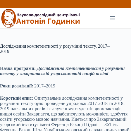
Перейти
до
вмісту
Дослідження компетентності у розумінні тексту, 2017–
2019
Назва програми:
Дослідження компетентності у розумінні
тексту у закарпатській угорськомовній вищій освіті
Роки реалізації:
2017–2019
Короткий опис:
Опитувальне дослідження компетентності у
розумінні тексту було проведене упродовж 2017-2018 та 2018-
2019 навчальних років із залученням студентів двох закладів
вищої освіти Закарпаття, що забезпечують можливість здобуття
освіти угорською мовою навчання. Йдеться про Закарпатський
угорський інститут імені Ференца Ракоці ІІ (далі — ЗУІ ім.
Ференца Ракоці ІІ) та Українсько-угорський навчально-науковий