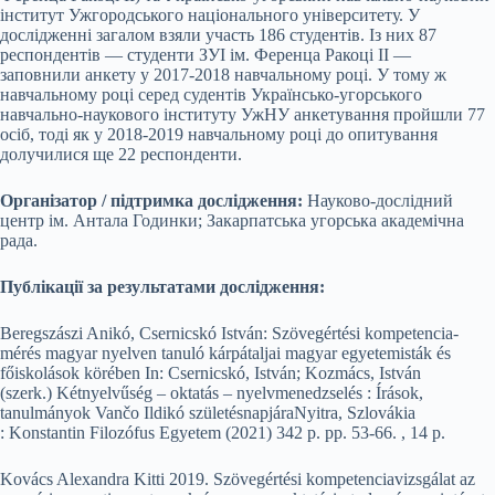
інститут Ужгородського національного університету. У
дослідженні загалом взяли участь 186 студентів. Із них 87
респондентів — студенти ЗУІ ім. Ференца Ракоці ІІ —
заповнили анкету у 2017-2018 навчальному році. У тому ж
навчальному році серед судентів Українсько-угорського
навчально-наукового інституту УжНУ анкетування пройшли 77
осіб, тоді як у 2018-2019 навчальному році до опитування
долучилися ще 22 респонденти.
Організатор / підтримка дослідження:
Науково-дослідний
центр ім. Антала Годинки; Закарпатська угорська академічна
рада.
Публікації за результатами дослідження:
Beregszászi Anikó, Csernicskó István: Szövegértési kompetencia-
mérés magyar nyelven tanuló kárpátaljai magyar egyetemisták és
főiskolások körében In: Csernicskó, István; Kozmács, István
(szerk.) Kétnyelvűség – oktatás – nyelvmenedzselés : Írások,
tanulmányok Vančo Ildikó születésnapjáraNyitra, Szlovákia
: Konstantin Filozófus Egyetem (2021) 342 p. pp. 53-66. , 14 p.
Kovács Alexandra Kitti 2019. Szövegértési kompetenciavizsgálat az