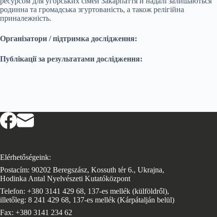
ресурсом для угорських сімей Закарпаття й надалі залишаються
родинна та громадська згуртованість, а також релігійна
приналежність.
Організатори / підтримка дослідження:
Публікації за результатами дослідження:
Elérhetőségeink:
Postacím: 90202 Beregszász, Kossuth tér 6., Ukrajna,
Hodinka Antal Nyelvészeti Kutatóközpont
Telefon: +380 3141 429 68, 137-es mellék (külföldről),
illetőleg: 8 241 429 68, 137-es mellék (Kárpátalján belül)
Fax: +380 3141 234 62