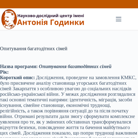
Перейти
до
вмісту
Опитування багатодітних сімей
Назва програми:
Опитування багатодітних сімей
Рік:
Короткий опис:
Дослідження, проведене на замовлення КМКС,
було присвячене аналізу становища угорських багатодітних
сімей Закарпаття з особливою увагою до соціальних наслідків
російсько-української війни. У межах дослідження розглядалися
такі основні тематичні напрями: ідентичність, міграція, засоби
існування, сімейне становище, економічні труднощі,
релігійність, а також порівняння ситуації до та після початку
війни. Отримані результати дали змогу сформувати комплексне
уявлення про те, як у змінених обставинах трансформувалися
відчуття безпеки, повсякденне життя та бачення майбутнього
цих сімей. Дослідження показало, що попри труднощі важливим