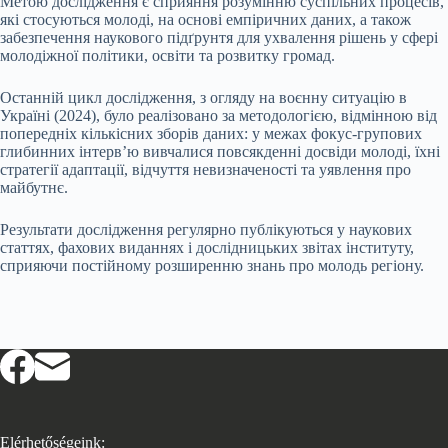
Метою дослідження є сприяння розумінню суспільних процесів,
які стосуються молоді, на основі емпіричних даних, а також
забезпечення наукового підґрунтя для ухвалення рішень у сфері
молодіжної політики, освіти та розвитку громад.
Останній цикл дослідження, з огляду на воєнну ситуацію в
Україні (2024), було реалізовано за методологією, відмінною від
попередніх кількісних зборів даних: у межах фокус-групових
глибинних інтерв’ю вивчалися повсякденні досвіди молоді, їхні
стратегії адаптації, відчуття невизначеності та уявлення про
майбутнє.
Результати дослідження регулярно публікуються у наукових
статтях, фахових виданнях і дослідницьких звітах інституту,
сприяючи постійному розширенню знань про молодь регіону.
Elérhetőségeink: