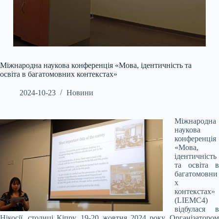
Міжнародна наукова конференція «Мова, ідентичність та
освіта в багатомовних контекстах»
2024-10-23
Новини
Міжнародна
наукова
конференція
«Мова,
ідентичність
та освіта в
багатомовни
х
контекстах»
(LIEMC4)
відбулася в
Нікосії, столиці Кіпру, 19-20 жовтня 2024 року. Організатором