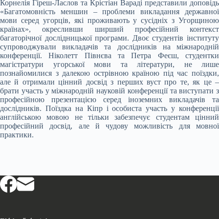
Корнелія Гіреш-Ласлов та Крістіан Вараді представили доповідь
«Багатомовність меншин – проблеми викладання державної
мови серед угорців, які проживають у сусідніх з Угорщиною
країнах», окресливши ширший професійний контекст
багаторічної дослідницької програми.
Двоє студентів інститут
супроводжували викладачів та дослідників на міжнародній
конференції. Ніколетт Півнєва та Петра Феєш, студентки
магістратури угорської мови та літератури, не лише
познайомилися з далекою острівною країною під час поїздки,
але й отримали цінний досвід з перших вуст про те, як це –
брати участь у міжнародній науковій конференції та виступати з
професійною презентацією серед іноземних викладачів та
дослідників. Поїздка на Кіпр і особиста участь у конференції
англійською мовою не тільки забезпечує студентам цінний
професійний досвід, але й чудову можливість для мовної
практики.