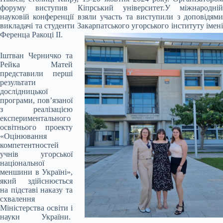
форуму виступив Кіпрський університет.
У міжнародній
науковій конференції взяли участь та виступили з доповідями
викладачі та студенти Закарпатського угорського інституту імені
Ференца Ракоці ІІ.
Іштван Черничко та
Рейка Матей
представили перші
результати
дослідницької
програми, пов’язаної
з реалізацією
експериментального
освітнього проекту
«Оцінювання
компетентностей
учнів угорської
національної
меншини в Україні»,
який здійснюється
на підставі наказу та
схвалення
Міністерства освіти і
науки України.