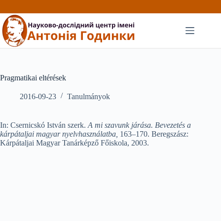
Перейти
до
вмісту
Pragmatikai eltérések
2016-09-23
Tanulmányok
In: Csernicskó István szerk.
A mi szavunk járása. Bevezetés a
kárpátaljai magyar nyelvhasználatba,
163–170. Beregszász:
Kárpátaljai Magyar Tanárképző Főiskola, 2003.