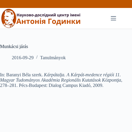
Перейти
до
вмісту
Munkácsi járás
2016-09-29
Tanulmányok
In: Baranyi Béla szerk.
Kárpátalja. A Kárpát-medence régiói 11.
Magyar Tudományos Akadémia Regionális Kutatások Központja
,
278–281. Pécs-Budapest: Dialog Campus Kiadó, 2009.