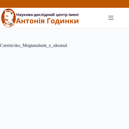
Перейти
до
вмісту
Csernicsko_Megtanulunk_e_ukranul