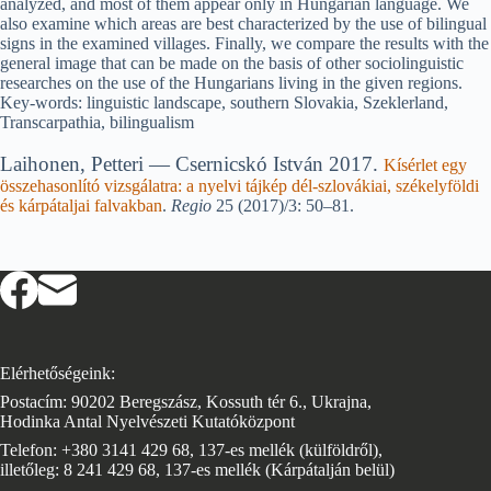
analyzed, and most of them appear only in Hungarian language. We
also examine which areas are best characterized by the use of bilingual
signs in the examined villages. Finally, we compare the results with the
general image that can be made on the basis of other sociolinguistic
researches on the use of the Hungarians living in the given regions.
Key-words: linguistic landscape, southern Slovakia, Szeklerland,
Transcarpathia, bilingualism
Laihonen, Petteri — Csernicskó István 2017.
Kísérlet egy
összehasonlító vizsgálatra: a nyelvi tájkép dél-szlovákiai, székelyföldi
és kárpátaljai falvakban
.
Regio
25 (2017)/3: 50–81.
Elérhetőségeink:
Postacím: 90202 Beregszász, Kossuth tér 6., Ukrajna,
Hodinka Antal Nyelvészeti Kutatóközpont
Telefon: +380 3141 429 68, 137-es mellék (külföldről),
illetőleg: 8 241 429 68, 137-es mellék (Kárpátalján belül)