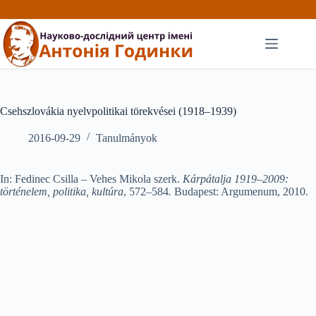
Перейти
до
вмісту
Csehszlovákia nyelvpolitikai törekvései (1918–1939)
2016-09-29
Tanulmányok
In: Fedinec Csilla – Vehes Mikola szerk.
Kárpátalja 1919–2009:
történelem, politika, kultúra
, 572–584
.
Budapest: Argumenum, 2010.