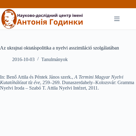
Перейти
до
вмісту
Az ukrajnai oktatáspolitika a nyelvi asszimiláció szolgálatában
2016-10-03
Tanulmányok
In: Benő Attila és Péntek János szerk.,
A Termini Magyar Nyelvi
Kutatóhálózat tíz éve
, 259–269. Dunaszerdahely–Kolozsvár: Gramma
Nyelvi Iroda – Szabó T. Attila Nyelvi Intézet, 2011.