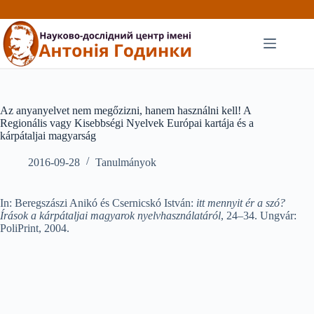
Перейти
до
вмісту
Az anyanyelvet nem megőzizni, hanem használni kell! A
Regionális vagy Kisebbségi Nyelvek Európai kartája és a
kárpátaljai magyarság
2016-09-28
Tanulmányok
In: Beregszászi Anikó és Csernicskó István:
itt mennyit ér a szó?
Írások a kárpátaljai magyarok nyelvhasználatáról
, 24–34. Ungvár:
PoliPrint, 2004.