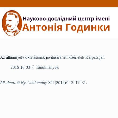
Перейти
до
вмісту
Az államnyelv oktatásának javítására tett kísérletek Kárpátalján
2016-10-03
Tanulmányok
Alkalmazott Nyelvtudomány
XII (2012)/1–2: 17–31.