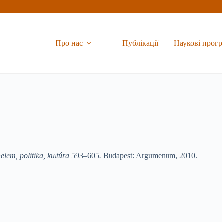
Про нас
Публікації
Наукові прог
lem, politika, kultúra
593–605
.
Budapest: Argumenum, 2010.