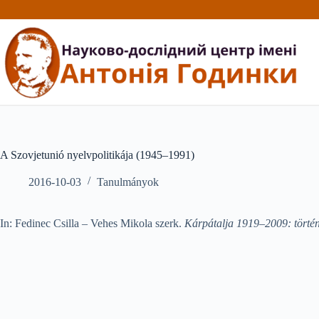
Перейти
до
вмісту
A Szovjetunió nyelvpolitikája (1945–1991)
2016-10-03
Tanulmányok
In: Fedinec Csilla – Vehes Mikola szerk.
Kárpátalja 1919–2009: történe