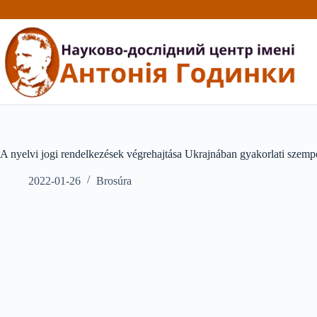
Перейти
до
вмісту
A nyelvi jogi rendelkezések végrehajtása Ukrajnában gyakorlati szemp
2022-01-26
Brosúra