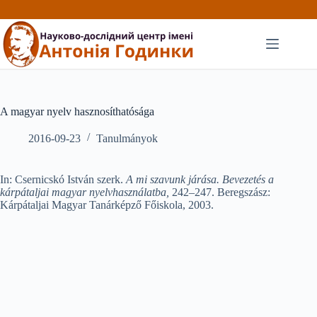
Перейти
до
вмісту
A magyar nyelv hasznosíthatósága
2016-09-23
Tanulmányok
In: Csernicskó István szerk.
A mi szavunk járása. Bevezetés a
kárpátaljai magyar nyelvhasz­nálatba,
242–247. Beregszász:
Kárpátaljai Magyar Tanárképző Főiskola, 2003.