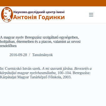
Перейти
до
вмісту
A magyar nyelv Beregszász szolgáltató egységeiben,
boltjaiban, éttermeiben és a piacon, valamint az orvosi
rendelőben
2016-09-28
Tanulmányok
In: Csernicskó István szerk.
A mi szavunk járása. Bevezetés a
kárpátaljai magyar nyelvhasználatba,
100–104. Beregszász:
Kárpátaljai Magyar Tanárképző Főiskola, 2003.