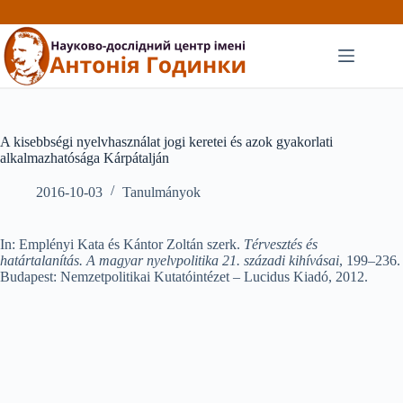
Перейти
до
вмісту
A kisebbségi nyelvhasználat jogi keretei és azok gyakorlati
alkalmazhatósága Kárpátalján
2016-10-03
Tanulmányok
In: Emplényi Kata és Kántor Zoltán szerk.
Térvesztés és
határtalanítás. A magyar nyelvpolitika 21. századi kihívásai
, 199–236.
Budapest: Nemzetpolitikai Kutatóintézet – Lucidus Kiadó, 2012.