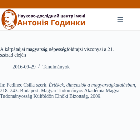
Перейти
до
вмісту
A kárpátaljai magyarság népességföldrajzi viszonyai a 21.
század elején
2016-09-29
Tanulmányok
In: Fedinec Csilla szerk.
Értékek, dimenziók a magyarságkuta­tásban,
218–243. Budapest: Magyar Tudományos Akadémia Magyar
Tudományosság Külföldön Elnöki Bizottság, 2009.