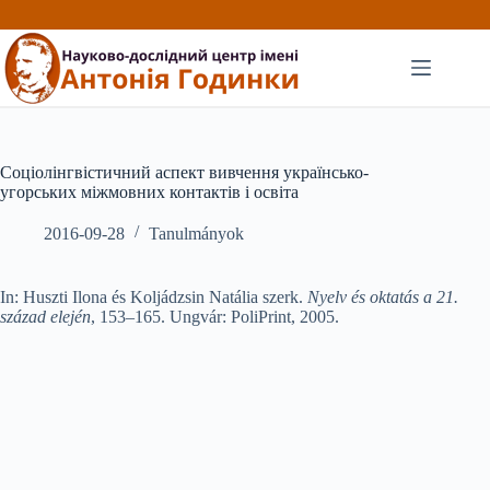
Перейти
до
вмісту
Соціолінгвістичний аспект вивчення українсько-
угорських міжмовних контактів і освіта
2016-09-28
Tanulmányok
In: Huszti Ilona és Koljádzsin Natália szerk.
Nyelv és oktatás a 21.
század elején
, 153–165. Ungvár: PoliPrint, 2005.