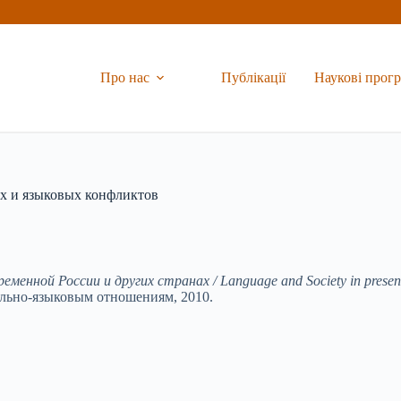
Про нас
Публікації
Наукові прог
х и языковых конфликтов
менной России и других странах / Language and Society in present-
льно-языковым отношениям, 2010.