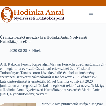
Skip
to
content
Új intézetvezetőt neveztek ki a Hodinka Antal Nyelvészeti
Kutatóközpont élére
2020-08-28
Hírek
A II. Rákóczi Ferenc Kárpátaljai Magyar Főiskola 2020. augusztus 27-
én megtartotta évkezdő Össztanári értekezletét és a Főiskolai
Tudományos Tanács soron következő ülését, ahol az intézmény
szervezeti, szerkezeti változásairól is tanácskoztak. A változások
kutatóintézetünket is érintették. Mivel Csernicskó Istvánt 2020
júniusában a beregszászi főiskola megbízott rektorává nevezték ki, így
a Hodinka Antal Nyelvészeti Kutatóközpont vezetését Márku Anita
(PhD, Nyelvtudomány) veszi át.
Márku Anita publikációs listája a Magyar