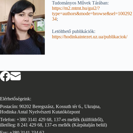
Tudományos Művek Tárában:
https://m2.mtmt.hu/gui2/?
type=authors&mode=browse&sel=100292
34
;
Letölthető publikációk:
https://hodinkaintezet.uz.ua/publikaciok/
Elérhetőségeink:
Postacím: 90202 Beregszász, Kossuth tér 6., Ukrajna,
Hodinka Antal Nyelvészeti Kutatóközpont
Telefon: +380 3141 429 68, 137-es mellék (külföldről),
illetőleg: 8 241 429 68, 137-es mellék (Kárpátalján belül)
Fax: +380 3141 234 62