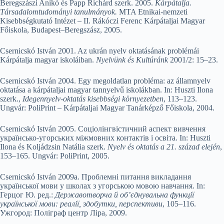
Beregszászi Anikó és Papp Richárd szerk. 2005.
Kárpátalja.
Társadalomtudományi tanulmányok.
MTA Etnikai-nemzeti
Kisebbségkutató Intézet – II. Rákóczi Ferenc Kárpátaljai Magyar
Főiskola, Budapest–Beregszász, 2005.
Csernicskó István 2001. Az ukrán nyelv oktatásának problémái
Kárpátalja magyar iskoláiban.
Nyelvünk és Kultúránk
2001/2: 15–23.
Csernicskó István 2004. Egy megoldatlan probléma: az államnyelv
oktatása a kárpátaljai magyar tannyelvű iskolákban. In: Huszti Ilona
szerk.,
Idegennyelv-oktatás kisebbségi környezetben
, 113–123.
Ungvár: PoliPrint – Kárpátaljai Magyar Tanárképző Főis­kola, 2004.
Csernicskó István 2005. Соціолінгвістичний аспект вивчення
українсько-угорських міжмовних контактів і освіта. In: Huszti
Ilona és Koljádzsin Natália szerk.
Nyelv és oktatás a 21. század elején
,
153–165. Ungvár: PoliPrint, 2005.
Csernicskó István 2009a. Проблемні питання викладання
української мови у школах з угорською мовою навчання. In:
Герцог Ю. ред.:
Державотворча й об’єднувальна функції
української мови: реалії, здобутки, перспективи
, 105–116.
Ужгород: Поліграф центр Ліра, 2009.