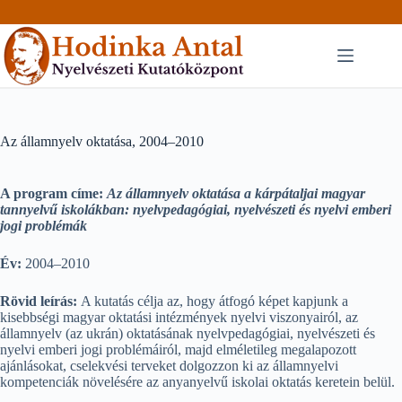
Skip
to
content
Az államnyelv oktatása, 2004–2010
A program címe:
Az államnyelv oktatása a kárpátaljai magyar
tannyelvű iskolákban: nyelvpedagógiai, nyelvészeti és nyelvi emberi
jogi problémák
Év:
2004–2010
Rövid leírás:
A kutatás célja az, hogy átfogó képet kapjunk a
kisebbségi magyar oktatási intézmények nyelvi viszonyairól, az
államnyelv (az ukrán) oktatásának nyelvpedagógiai, nyelvészeti és
nyelvi emberi jogi problémáiról, majd elméletileg megalapozott
ajánlásokat, cselekvési terveket dolgozzon ki az államnyelvi
kompetenciák növelésére az anyanyelvű iskolai oktatás keretein belül.