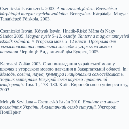
Csernicskó István szerk. 2003.
A
mi szavunk járása. Bevezetés a
kárpátaljai magyar nyelvhasználatba.
Beregszász: Kárpátaljai Magyar
Tanárképző Főiskola, 2003.
Csernicskó István, Kótyuk István, Hnatik-Riskó Márta és Nagy
Sándor 2005.
Magyar nyelv 5–12. osztály. Tanterv a magyar tannyelvű
iskolák számára.
// Угорська мова 5–12 класи.
Програма для
загальноосвітних навчальних закладів з угорською мовою
навчання.
Чернівці: Видавничий дім Букрек, 2005.
Karmacsi Zoltán 2003. Стан викладання української мови у
школах з угорською мовою навчання в Закарпатській області. In:
Молодь, освіта, наука, культура і національна самосвідо
мість
.
Збірник матеріалів
Всеукраїнської науково-прак­тичної
конференції.
Том. 1., 178–180. Київ: Європейського університету,
2003.
Melnyik Szvitlana – Csernicskó István 2010.
Етнічне та мовне
розмаїття України. Аналітичний огляд ситуації.
Ужгород:
ПоліПрінт.