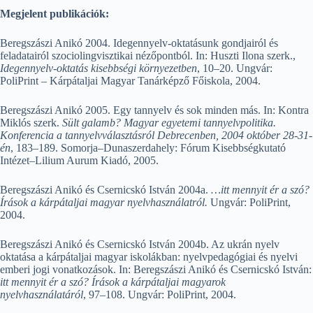
Megjelent publikációk:
Beregszászi Anikó 2004. Idegennyelv-oktatásunk gondjairól és
feladatairól szociolingvisztikai nézőpontból. In: Huszti Ilona szerk.,
Idegennyelv-oktatás kisebbségi környezetben
, 10–20. Ungvár:
PoliPrint – Kárpátaljai Magyar Tanárképző Főiskola, 2004.
Beregszászi Anikó 2005. Egy tannyelv és sok minden más. In: Kontra
Miklós szerk.
Sült galamb? Magyar egyetemi tannyelvpolitika.
Konferencia a tannyelvválasztásról Debrecenben, 2004 október 28-31-
én
, 183–189. Somorja–Dunaszerdahely: Fórum Kisebbségkutató
Intézet–Lilium Aurum Kiadó, 2005.
Beregszászi Anikó és Csernicskó István 2004a.
…itt mennyit ér a szó?
Írások a kárpátaljai magyar nyelvhasználatról.
Ungvár: PoliPrint,
2004.
Beregszászi Anikó és Csernicskó István 2004b. Az ukrán nyelv
oktatása a kárpátaljai magyar iskolákban: nyelvpedagógiai és nyelvi
emberi jogi vonatkozások. In: Beregszászi Anikó és Csernicskó István:
itt mennyit ér a szó? Írások a kárpátaljai magyarok
nyelvhasználatáról
, 97–108. Ungvár: PoliPrint, 2004.