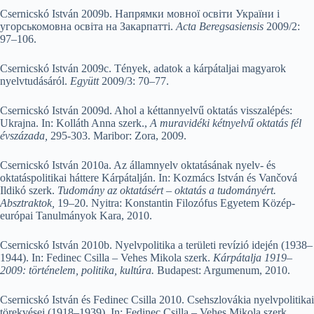
Csernicskó István 2009b. Напрямки мовної освіти України і
угорськомовна освіта на Закарпатті.
Acta Beregsasiensis
2009/2:
97–106.
Csernicskó István 2009c. Tények, adatok a kárpátaljai magyarok
nyelvtudásáról.
Együtt
2009/3: 70–77.
Csernicskó István 2009d. Ahol a kéttannyelvű oktatás visszalépés:
Ukrajna. In: Kolláth Anna szerk.,
A muravidéki kétnyelvű oktatás fél
évszázada,
295-303. Maribor: Zora, 2009.
Csernicskó István 2010a. Az államnyelv oktatásának nyelv- és
oktatáspolitikai háttere Kárpátalján. In: Kozmács István és Vančová
Ildikó szerk.
Tudomány az oktatásért – oktatás a tudományért.
Absztraktok,
19–20. Nyitra: Konstantin Filozófus Egyetem Közép-
európai Tanulmányok Kara, 2010.
Csernicskó István 2010b. Nyelvpolitika a területi revízió idején (1938–
1944). In: Fedinec Csilla – Vehes Mikola szerk.
Kárpátalja 1919–
2009: történelem, politika, kultúra.
Budapest: Argumenum, 2010.
Csernicskó István és Fedinec Csilla 2010. Csehszlovákia nyelvpolitikai
törekvései (1918–1939). In: Fedinec Csilla – Vehes Mikola szerk.