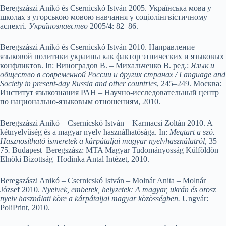
Beregszászi Anikó és Csernicskó István 2005. Українська мова у
школах з угорською мовою навчання у соціолінгвістич­ному
аспекті.
Українознавство
2005/4: 82–86.
Beregszászi Anikó és Csernicskó István 2010. Направление
языковой политики украины как фактор этнических и языковых
конфликтов. In: Виноградов В. – Михальченко В. ред.:
Язык и
общество в современной России и других странах
/ Language and
Society in present-day Russia and other countries
, 245–249. Москва:
Институт языкознания РАН – Научно-исследовательный центр
по национально-языковым отношениям, 2010.
Beregszászi Anikó – Csernicskó István – Karmacsi Zoltán 2010. A
kétnyelvűség és a magyar nyelv használhatósága. In:
Megtart a szó.
Hasznosítható ismeretek a kárpátaljai magyar nyelvhasználatról
, 35–
75
.
Budapest–Beregszász: MTA Magyar Tudományosság Külföldön
Elnöki Bizottság–Hodinka Antal Intézet, 2010.
Beregszászi Anikó – Csernicskó István – Molnár Anita – Molnár
József 2010.
Nyelvek, emberek, helyzetek: A magyar, ukrán és orosz
nyelv használati köre a kárpátaljai magyar közösségben.
Ungvár:
PoliPrint, 2010.