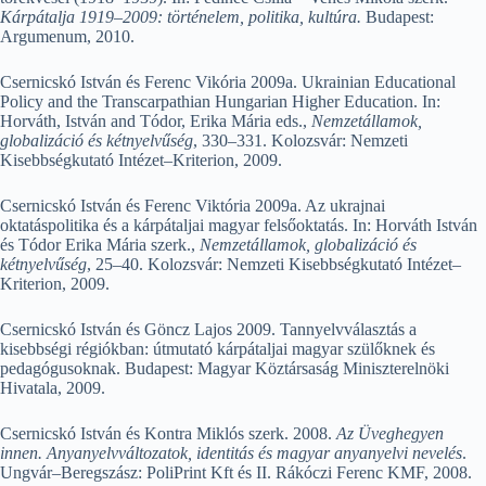
Kárpátalja 1919–2009: történelem, politika, kultúra.
Budapest:
Argumenum, 2010.
Csernicskó István és Ferenc Vikória 2009a. Ukrainian Educational
Policy and the Transcarpathian Hungarian Higher Education. In:
Horváth, István and Tódor, Erika Mária eds.,
Nemzetállamok,
globalizáció és kétnyelvűség
, 330–331. Kolozsvár: Nemzeti
Kisebbségkutató Intézet–Kriterion, 2009.
Csernicskó István és Ferenc Viktória 2009a. Az ukrajnai
oktatáspolitika és a kárpátaljai magyar felsőoktatás. In: Horváth István
és Tódor Erika Mária szerk.,
Nemzetállamok, globalizáció és
kétnyelvűség
, 25–40. Kolozsvár: Nemzeti Kisebbségkutató Intézet–
Kriterion, 2009.
Csernicskó István és Göncz Lajos 2009. Tannyelvválasztás a
kisebbségi régiókban: útmutató kárpátaljai magyar szülőknek és
pedagógusoknak. Budapest: Magyar Köztársaság Miniszterelnöki
Hivatala, 2009.
Csernicskó István és Kontra Miklós szerk. 2008.
Az Üveghegyen
innen. Anyanyelvváltozatok, identitás és magyar anyanyelvi nevelés
.
Ungvár–Beregszász: PoliPrint Kft és II. Rákóczi Ferenc KMF, 2008.