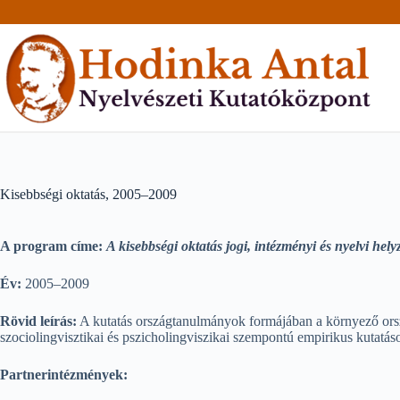
Skip
to
content
Kisebbségi oktatás, 2005–2009
A program címe:
A kisebbségi oktatás jogi, intézményi és nyelvi he
Év:
2005–2009
Rövid leírás:
A kutatás országtanulmányok formájában a környező ország
szociolingvisztikai és pszicholingviszikai szempontú empirikus kutatás
Partnerintézmények: