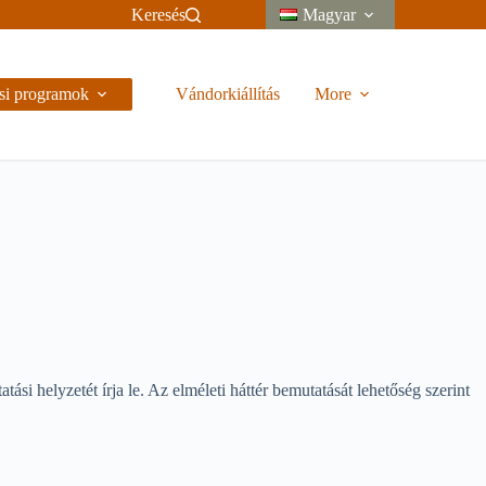
Keresés
Magyar
si programok
Vándorkiállítás
More
 helyzetét írja le. Az elméleti háttér bemutatását lehetőség szerint