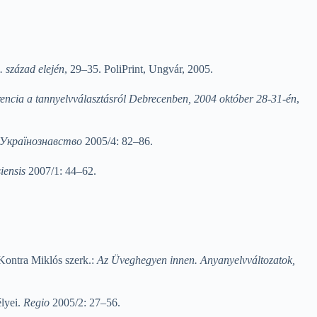
. század elején
, 29–35. PoliPrint, Ungvár, 2005.
encia a tannyelvválasztásról Debrecenben, 2004 október 28-31-én
,
Українознавство
2005/4: 82–86.
iensis
2007/1: 44–62.
 Kontra Miklós szerk.:
Az Üveghegyen innen. Anyanyelvváltozatok,
élyei.
Regio
2005/2: 27–56.