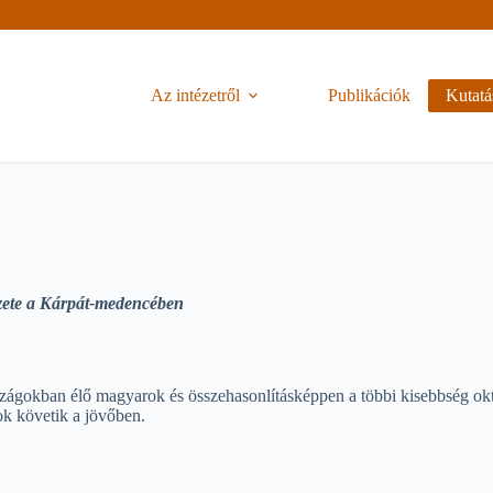
Az intézetről
Publikációk
Kutatá
lyzete a Kárpát-medencében
okban élő magyarok és összehasonlításképpen a többi kisebbség oktatási
ok követik a jövőben.