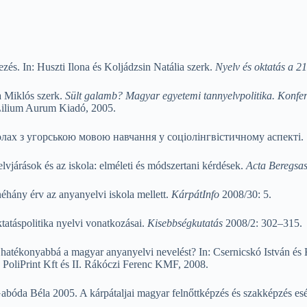
zés. In: Huszti Ilona és Koljádzsin Natália szerk.
Nyelv és oktatás a 21
a Miklós szerk.
Sült galamb? Magyar egyetemi tannyelvpolitika. Konfer
Lilium Aurum Kiadó, 2005.
колах з угорською мовою навчання у соціолінгвістич­ному аспекті.
lvjárások és az iskola: elméleti és módszertani kérdések.
Acta Beregsas
néhány érv az anyanyelvi iskola mellett.
KárpátInfo
2008/30: 5.
tatáspolitika nyelvi vonatkozásai.
Kisebbségkutatás
2008/2: 302–315.
ük hatékonyabbá a magyar anyanyelvi nevelést? In: Csernicskó István és
PoliPrint Kft és II. Rákóczi Ferenc KMF, 2008.
abóda Béla 2005. A kárpátaljai magyar felnőttképzés és szakképzés es