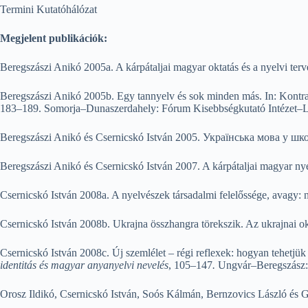
Termini Kutatóhálózat
Megjelent publikációk:
Beregszászi Anikó 2005a. A kárpátaljai magyar oktatás és a nyelvi terve
Beregszászi Anikó 2005b. Egy tannyelv és sok minden más. In: Kontr
183–189. Somorja–Dunaszerdahely: Fórum Kisebbségkutató Intézet–
Beregszászi Anikó és Csernicskó István 2005. Українська мова у ш
Beregszászi Anikó és Csernicskó István 2007. A kárpátaljai magyar nye
Csernicskó István 2008a. A nyelvészek társadalmi felelőssége, avagy: 
Csernicskó István 2008b. Ukrajna összhangra törekszik. Az ukrajnai ok
Csernicskó István 2008c. Új szemlélet – régi reflexek: hogyan tehet­j
identitás és magyar anyanyelvi nevelés
, 105–147
.
Ungvár–Beregszász: 
Orosz Ildikó, Csernicskó István, Soós Kálmán, Bernzovics László és G