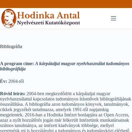
Skip
to
content
Bibliográfia
A program címe:
A kárpátaljai magyar nyelvhasználat tudományos
bibliográfiája
Év:
2004-től
Rövid leírás:
2004-ben megkezdődött a kárpátaljai magyar
nyelvhasználattal kapcsolatos tudományos írásművek bibliográfiájának
összeállítása. A bibliográfia azon tudományos könyvek, tanulmányok,
cikkek jegyzékét tartalmazza, amelyek 1991-től napjainkig
megjelentek. 2016-ban a Hodinka Intézet honlapjára az Open Access,
azaz a nyílt hozzáférés jogán már felkerült Intézetünk munkatársainak
számos tanulmánya, az intézeti kiadványok többsége, mellyel
szeretnénk mi is hozzájárulni a tudományos és tudományközi elérhető