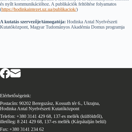
és nyílt kommunikációhoz. A publikációk feltöltése folyamatos
(
https://hodinkaintezet.uz.ua/publikaciok/
)
A kutatás szervezője/támogatója:
Hodinka Antal Nyelvészeti
Kutatóközpont, Magyar Tudományos Akadémia Domus programja
Elérhetőségeink:
Postacím: 90202 Beregszász, Kossuth tér 6., Ukrajna,
Hodinka Antal Nyelvészeti Kutatóközpont
Telefon: +380 3141 429 68, 137-es mellék (külföldről),
illetőleg: 8 241 429 68, 137-es mellék (Kárpátalján belül)
Fax: +380 3141 234 62