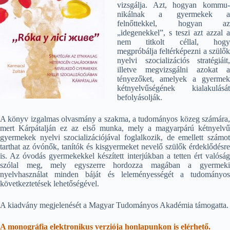
vizsgálja. Azt, hogyan kom­mu­
nikálnak a gyermekek a
felnőttekkel, hogyan az
„idegenekkel”, s teszi azt azzal a
nem tit­kolt céllal, hogy
megpróbálja feltérképezni a szülők
nyelvi szocializációs stratégiáit,
illetve megvizsgálni azokat a
tényezőket, amelyek a gyermek
kétnyelvűségének kiala­kulását
befolyásolják.
A könyv izgalmas olvasmány a szakma, a tudományos közeg számára,
mert Kárpát­alján ez az első munka, mely a magyarpárú kétnyelvű
gyermekek nyelvi szocializációjával foglalkozik, de emellett számot
tarthat az óvónők, tanítók és kisgyermeket nevelő szülők érdeklődésre
is. Az óvodás gyermekekkel készített interjúkban a tetten ért valóság
szólal meg, mely egyszerre hordozza magában a gyermeki
nyelvhasználat minden báját és lele­ményességét a tudományos
következtetések lehetőségével.
A kiadvány megjelenését a Magyar Tudományos Akadémia támogatta.
A monográfia elektronikus verziója honlapunkon is elérhető.