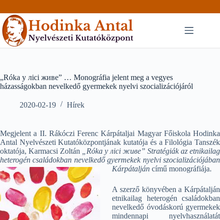
Skip
to
content
„Róka у лісі живе” … Monográfia jelent meg a vegyes
házasságokban nevelkedő gyermekek nyelvi szocializációjáról
2020-02-19
Hírek
Megjelent a II. Rákóczi Ferenc Kárpátaljai Magyar Főiskola Hodinka
Antal Nyelvészeti Kutatóközpontjának kutatója és a Filológia Tanszék
oktatója, Karmacsi Zoltán
„Róka у лісі живе” Stratégiák az etnikailag
heterogén családokban nevelkedő gyermekek nyelvi szocializációjában
Kárpátalján
című monográfiája.
A szerző könyvében a Kárpátalján
etnikailag heterogén családokban
nevel­kedő óvodáskorú gyermekek
mindennapi nyelvhasználatát