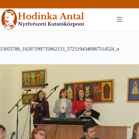
Skip
to
content
15055786_10207199735862153_5725194346987514524_n