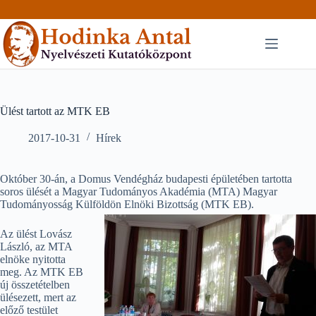
Skip
to
content
Ülést tartott az MTK EB
2017-10-31
Hírek
Október 30-án, a Domus Vendégház budapesti épületében tartotta
soros ülését a Magyar Tudományos Akadémia (MTA) Magyar
Tudományosság Külföldön Elnöki Bizottság (MTK EB).
Az ülést Lovász
László, az MTA
elnöke nyitotta
meg. Az MTK EB
új összetételben
ülésezett, mert az
előző testület