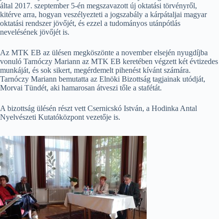
által 2017. szeptember 5-én megszavazott új oktatási törvényről,
kitérve arra, hogyan veszélyezteti a jogszabály a kárpátaljai magyar
oktatási rendszer jövőjét, és ezzel a tudományos utánpótlás
nevelésének jövőjét is.
Az MTK EB az ülésen megköszönte a november elsején nyugdíjba
vonuló Tarnóczy Mariann az MTK EB keretében végzett két évtizedes
munkáját, és sok sikert, megérdemelt pihenést kívánt számára.
Tarnóczy Mariann bemutatta az Elnöki Bizottság tagjainak utódját,
Morvai Tündét, aki hamarosan átveszi tőle a stafétát.
A bizottság ülésén részt vett Csernicskó István, a Hodinka Antal
Nyelvészeti Kutatóközpont vezetője is.