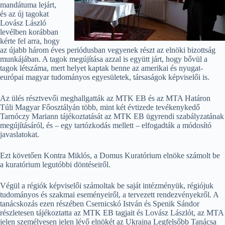
mandátuma lejárt,
és az új tagokat
Lovász László
levélben korábban
kérte fel arra, hogy
az újabb három éves periódusban vegyenek részt az elnöki bizottság
munkájában. A tagok megújítása azzal is együtt járt, hogy bővül a
tagok létszáma, mert helyet kaptak benne az amerikai és nyugat-
európai magyar tudományos egyesületek, társaságok képviselői is.
Az ülés résztvevői meghallgatták az MTK EB és az MTA Határon
Túli Magyar Főosztályán több, mint két évtizede tevékenykedő
Tarnóczy Mariann tájékoztatását az MTK EB ügyrendi szabályzatának
megújításáról, és – egy tartózkodás mellett – elfogadták a módosító
javaslatokat.
Ezt követően Kontra Miklós, a Domus Kuratórium elnöke számolt be
a kuratórium legutóbbi döntéseiről.
Végül a régiók képviselői számoltak be saját intézményük, régiójuk
tudományos és szakmai eseményeiről, a tervezett rendezvényekről. A
tanácskozás ezen részében Csernicskó István és Spenik Sándor
részletesen tájékoztatta az MTK EB tagjait és Lovász Lászlót, az MTA
jelen személyesen jelen lévő elnökét az Ukrajna Legfelsőbb Tanácsa