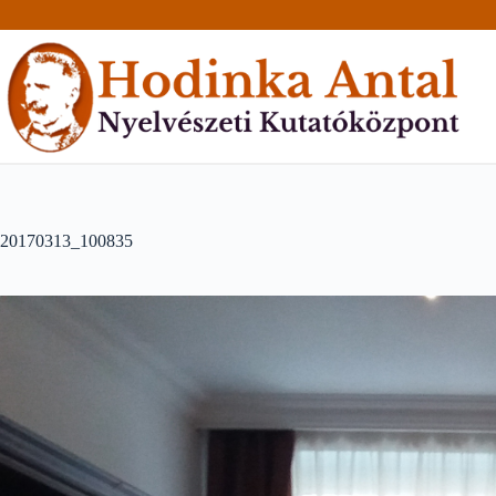
Skip
to
content
20170313_100835