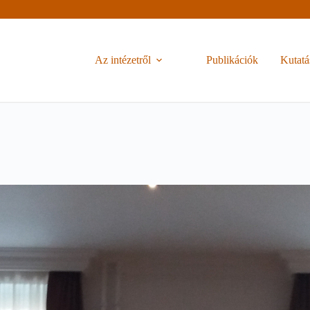
Az intézetről
Publikációk
Kutatá