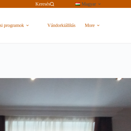
Keresés
Magyar
si programok
Vándorkiállítás
More