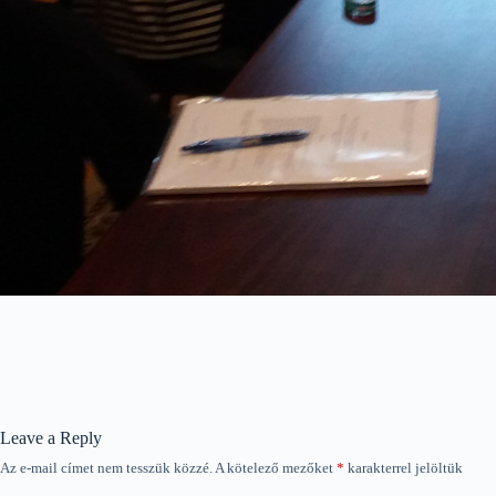
Leave a Reply
Az e-mail címet nem tesszük közzé.
A kötelező mezőket
*
karakterrel jelöltük