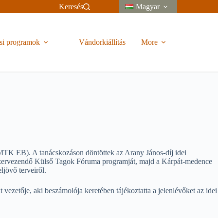
Keresés
Magyar
si programok
Vándorkiállítás
More
K EB). A tanácskozáson döntöttek az Arany János-díj idei
n szervezendő Külső Tagok Fóruma programját, majd a Kárpát-medence
jövő terveiről.
vezetője, aki beszámolója keretében tájékoztatta a jelenlévőket az idei