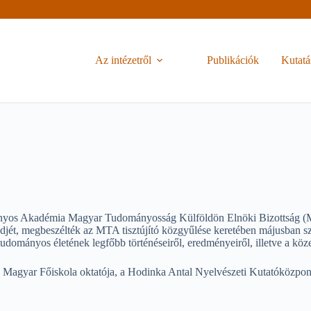
Az intézetről
Publikációk
Kutatá
ányos Akadémia Magyar Tudományosság Külföldön Elnöki Bizottság (MT
endjét, megbeszélték az MTA tisztújító közgyűlése keretében májusba
ományos életének legfőbb történéseiről, eredményeiről, illetve a közel
ai Magyar Főiskola oktatója, a Hodinka Antal Nyelvészeti Kutatóközpont 