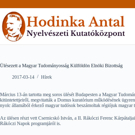
Skip
to
content
Ülésezett a Magyar Tudományosság Külföldön Elnöki Bizottság
2017-03-14
Hírek
Március 13-án tartotta meg soros ülését Budapesten a Magyar Tudom
kitüntetettjeiről, megvitatták a Domus kuratórium működésének ügyr
nyolc államából érkező magyar tudósok beszámoltak régiójuk magyar tud
Az ülésen részt vett Csernicskó István, a II. Rákóczi Ferenc Kárpátalj
Rákóczi Napok programjáról is.