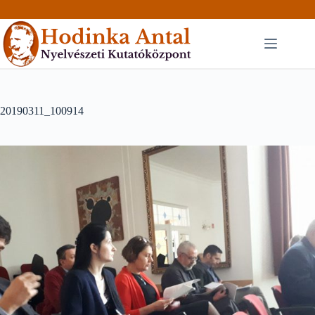
Skip
to
content
20190311_100914