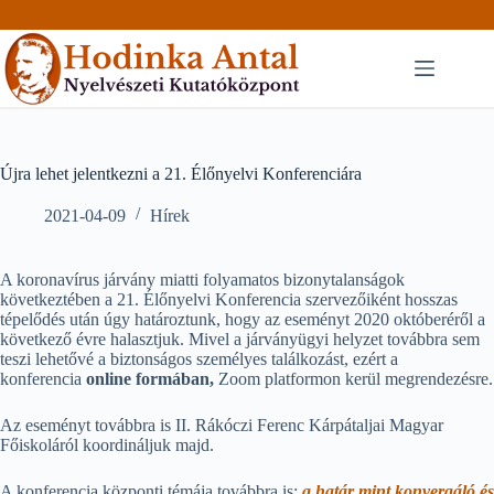
Skip
to
content
Újra lehet jelentkezni a 21. Élőnyelvi Konferenciára
2021-04-09
Hírek
A koronavírus járvány miatti folyamatos bizonytalanságok
következtében a 21. Élőnyelvi Konferencia szervezőiként hosszas
tépelődés után úgy határoztunk, hogy az eseményt 2020 októberéről a
következő évre halasztjuk. Mivel a járványügyi helyzet továbbra sem
teszi lehetővé a biztonságos személyes találkozást, ezért a
konferencia
online formában,
Zoom platformon kerül megrendezésre.
Az eseményt továbbra is II. Rákóczi Ferenc Kárpátaljai Magyar
Főiskoláról koordináljuk majd.
A konferencia központi témája továbbra is:
a határ mint konvergáló és