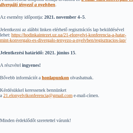
divergáló tényező a nyelvben
.
Az esemény időpontja:
2021. november 4–5
.
Jelentkezni az alábbi linken elérhető regisztrációs lap beküldésével
lehet:
https://hodinkaintezet.uz.ua/21-elonyelvi-konferencia-a-hatar-
mint-konvergalo-es-divergalo-tenyezo-a-nyelvben/regisztracios-lap/
Jelentkezési határidő: 2021. június 15
.
A részvétel
ingyenes!
Bővebb információt a
honlapunkon
olvashatnak.
Kérdésükkel keressenek bennünket
a
21.elonyelvikonferencia@gmail.com
e-mail-címen.
Minden érdeklődőt szeretettel várunk!