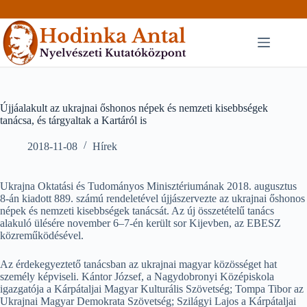
Skip
to
content
Újjáalakult az ukrajnai őshonos népek és nemzeti kisebbségek
tanácsa, és tárgyaltak a Kartáról is
2018-11-08
Hírek
Ukrajna Oktatási és Tudományos Minisztériumának 2018. augusztus
8-án kiadott 889. számú rendeletével újjászervezte az ukrajnai őshonos
népek és nemzeti kisebbségek tanácsát. Az új összetételű tanács
alakuló ülésére november 6–7-én került sor Kijevben, az EBESZ
közreműködésével.
Az érdekegyeztető tanácsban az ukrajnai magyar közösséget hat
személy képviseli. Kántor József, a Nagydobronyi Középiskola
igazgatója a Kárpátaljai Magyar Kulturális Szövetség; Tompa Tibor az
Ukrajnai Magyar Demokrata Szövetség; Szilágyi Lajos a Kárpátaljai