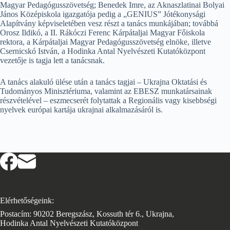
Magyar Pedagógusszövetség; Benedek Imre, az Aknaszlatinai Bolyai
János Középiskola igazgatója pedig a „GENIUS” Jótékonysági
Alapítvány képviseletében vesz részt a tanács munkájában; továbbá
Orosz Ildikó, a II. Rákóczi Ferenc Kárpátaljai Magyar Főiskola
rektora, a Kárpátaljai Magyar Pedagógusszövetség elnöke, illetve
Csernicskó István, a Hodinka Antal Nyelvészeti Kutatóközpont
vezetője is tagja lett a tanácsnak.
A tanács alakuló ülése után a tanács tagjai – Ukrajna Oktatási és
Tudományos Minisztériuma, valamint az EBESZ munkatársainak
részvételével – eszmecserét folytattak a Regionális vagy kisebbségi
nyelvek európai kartája ukrajnai alkalmazásáról is.
Elérhetőségeink:
Postacím: 90202 Beregszász, Kossuth tér 6., Ukrajna,
Hodinka Antal Nyelvészeti Kutatóközpont