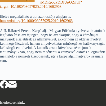
jMDRp5cPDDfUgQZ/full?
target=10.1080/03057925.2019.1602968
Illetve megtalálható a doi azonosítója alapján is:
https://doi.org/10.1080/03057925.2019.1602968
A II. Rákóczi Ferenc Kárpátaljai Magyar Főiskola nyelvész oktatóinak
legújabb írása azt fejtegeti, hogy ha azt akarjuk, hogy a kárpátaljai
magyarok elsajátítsák az államnyelvet, akkor nem az oktatás nyelvét
kell megváltoztatni, hanem a nyelvoktatás minőségét és hatékonyságát
kell sürgősen növelni. A kutatók arra a következtetésre jutnak
tanulmányukban, hogy nem feltétlenül a kétnyelvű oktatás a leginkább
megfelelő a nemzeti kisebbségek, így a kárpátaljai magyarok számára
sem.
Elérhetőségeink: