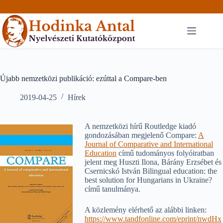
Skip
to
content
Újabb nemzetközi publikáció: ezúttal a Compare-ben
2019-04-25
Hírek
A nemzetközi hírű Routledge kiadó
gondozásában megjelenő Compare:
A
Journal of Comparative and International
Education
című tudományos folyóiratban
jelent meg Huszti Ilona, Bárány Erzsébet és
Csernicskó István Bilingual education: the
best solution for Hungarians in Ukraine?
című tanulmánya.
A közlemény elérhető az alábbi linken:
https://www.tandfonline.com/eprint/nwdHx