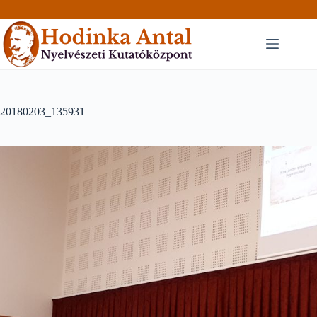
Skip
to
content
20180203_135931