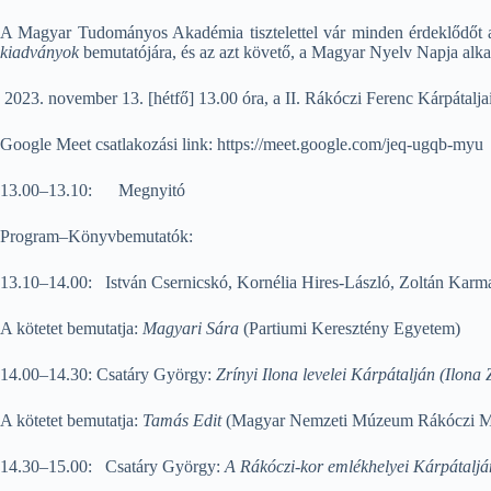
A Magyar Tudományos Akadémia tisztelettel vár minden érdeklődő
kiadványok
bemutatójára, és az azt követő, a Magyar Nyelv Napja alka
2023. november 13. [hétfő] 13.00 óra, a II. Rákóczi Ferenc Kárpátal
Google Meet csatlakozási link: https://meet.google.com/jeq-ugqb-myu
13.00–13.10:
Megnyitó
Program–Könyvbemutatók:
13.10–14.00: István Csernicskó, Kornélia Hires-László, Zoltán Karm
A kötetet bemutatja:
Magyari Sára
(Partiumi Keresztény Egyetem)
14.00–14.30: Csatáry György:
Zrínyi Ilona levelei Kárpátalján (Ilona 
A kötetet bemutatja:
Tamás Edit
(Magyar Nemzeti Múzeum Rákóczi 
14.30–15.00: Csatáry György:
A Rákóczi-kor emlékhelyei Kárpátaljá