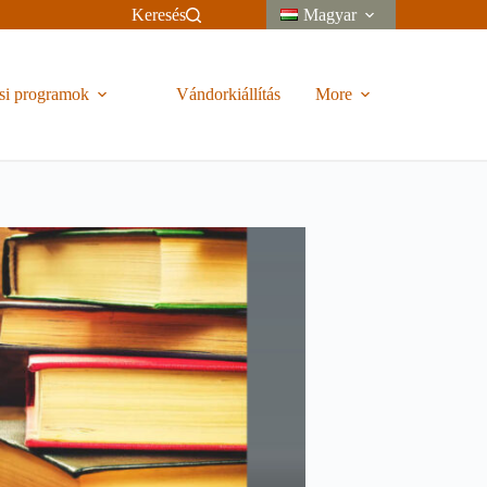
Keresés
Magyar
si programok
Vándorkiállítás
More