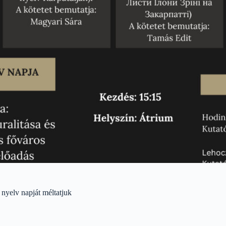
yelv napját méltatjuk