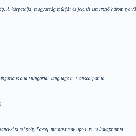
ség.
A kárpátaljai magyarság múltját és jelenét ismertető háromnyelv
ungarians and Hungarian language in Transcarpathia
)
ванські князі роду Ракоці та пам’ять про них на Закарпатті