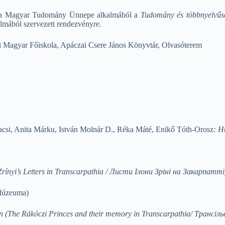
t a Magyar Tudomány Ünnepe alkalmából a
Tudomány és többnyelvű
lmából szervezett rendezvényre.
jai Magyar Főiskola, Apáczai Csere János Könyvtár, Olvasóterem
acsi, Anita Márku, István Molnár D., Réka Máté, Enikő Tóth-Orosz
: H
Zrínyi’s Letters in Transcarpathia /
Листи Ілони Зріні на Закарпатті
Múzeuma)
n (The Rákóczi Princes and their memory in Transcarpathia/
Трансіль