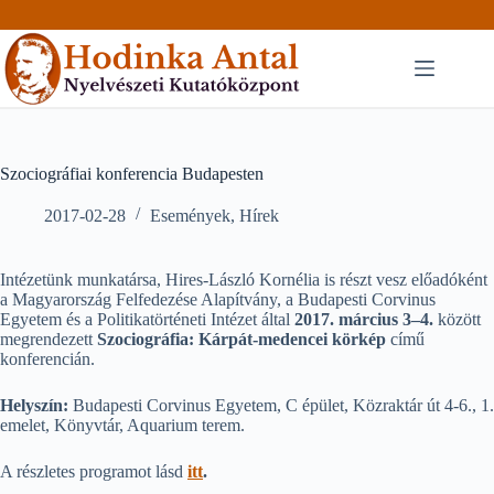
Skip
to
content
Szociográfiai konferencia Budapesten
2017-02-28
Események
,
Hírek
Intézetünk munkatársa, Hires-László Kornélia is részt vesz előadóként
a Magyarország Felfedezése Alapítvány, a Budapesti Corvinus
Egyetem és a Politikatörténeti Intézet által
2017. március 3–4.
között
megrendezett
Szociográfia: Kárpát-medencei körkép
című
konferencián.
Helyszín:
Budapesti Corvinus Egyetem, C épület, Közraktár út 4-6., 1.
emelet, Könyvtár, Aquarium terem.
A részletes programot lásd
itt
.