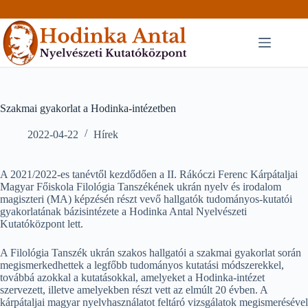
Skip
to
content
Szakmai gyakorlat a Hodinka-intézetben
2022-04-22
Hírek
A 2021/2022-es tanévtől kezdődően a II. Rákóczi Ferenc Kárpátaljai
Magyar Főiskola Filológia Tanszékének ukrán nyelv és irodalom
magiszteri (MA) képzésén részt vevő hallgatók tudományos-kutatói
gyakorlatának bázisintézete a Hodinka Antal Nyelvészeti
Kutatóközpont lett.
A Filológia Tanszék ukrán szakos hallgatói a szakmai gyakorlat során
megismerkedhettek a legfőbb tudományos kutatási módszerekkel,
továbbá azokkal a kutatásokkal, amelyeket a Hodinka-intézet
szervezett, illetve amelyekben részt vett az elmúlt 20 évben. A
kárpátaljai magyar nyelvhasználatot feltáró vizsgálatok megismerésével