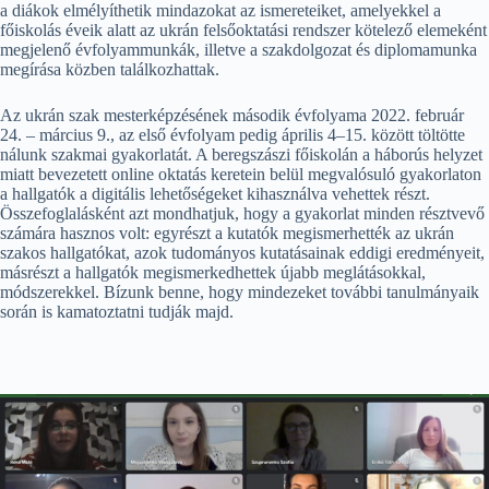
a diákok elmélyíthetik mindazokat az ismereteiket, amelyekkel a
főiskolás éveik alatt az ukrán felsőoktatási rendszer kötelező elemeként
megjelenő évfolyammunkák, illetve a szakdolgozat és diplomamunka
megírása közben találkozhattak.
Az ukrán szak mesterképzésének második évfolyama 2022. február
24. – március 9., az első évfolyam pedig április 4–15. között töltötte
nálunk szakmai gyakorlatát. A beregszászi főiskolán a háborús helyzet
miatt bevezetett online oktatás keretein belül megvalósuló gyakorlaton
a hallgatók a digitális lehetőségeket kihasználva vehettek részt.
Összefoglalásként azt mondhatjuk, hogy a gyakorlat minden résztvevő
számára hasznos volt: egyrészt a kutatók megismerhették az ukrán
szakos hallgatókat, azok tudományos kutatásainak eddigi eredményeit,
másrészt a hallgatók megismerkedhettek újabb meglátásokkal,
módszerekkel. Bízunk benne, hogy mindezeket további tanulmányaik
során is kamatoztatni tudják majd.