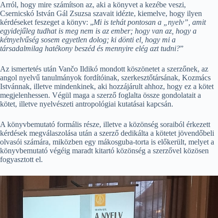
Arról, hogy mire számítson az, aki a könyvet a kezébe veszi,
Csernicskó István Gál Zsuzsa szavait idézte, kiemelve, hogy ilyen
kérdéseket feszeget a könyv: „
Mi is tehát pontosan a „nyelv”, amit
egyidejűleg tudhat is meg nem is az ember; hogy van az, hogy a
kétnyelvűség sosem egyetlen dolog; ki dönti el, hogy mi a
társadalmilag hatékony beszéd és mennyire elég azt tudni?
”
Az ismertetés után Vančo Ildikó mondott köszönetet a szerzőnek, az
angol nyelvű tanulmányok fordítóinak, szerkesztőtársának, Kozmács
Istvánnak, illetve mindenkinek, aki hozzájárult ahhoz, hogy ez a kötet
megjelenhessen. Végül maga a szerző foglalta össze gondolatait a
kötet, illetve nyelvészeti antropológiai kutatásai kapcsán.
A könyvbemutató formális része, illetve a közönség soraiból érkezett
kérdések megválaszolása után a szerző dedikálta a kötetet jövendőbeli
olvasói számára, miközben egy mákosguba-torta is előkerült, melyet a
könyvbemutató végéig maradt kitartó közönség a szerzővel közösen
fogyasztott el.