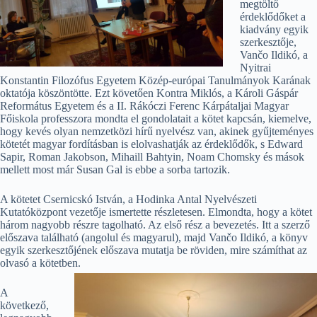
megtöltő
érdeklődőket a
kiadvány egyik
szerkesztője,
Vančo Ildikó, a
Nyitrai
Konstantin Filozófus Egyetem Közép-európai Tanulmányok Karának
oktatója köszöntötte. Ezt követően Kontra Miklós, a Károli Gáspár
Református Egyetem és a II. Rákóczi Ferenc Kárpátaljai Magyar
Főiskola professzora mondta el gondolatait a kötet kapcsán, kiemelve,
hogy kevés olyan nemzetközi hírű nyelvész van, akinek gyűjteményes
kötetét magyar fordításban is elolvashatják az érdeklődők, s Edward
Sapir, Roman Jakobson, Mihaill Bahtyin, Noam Chomsky és mások
mellett most már Susan Gal is ebbe a sorba tartozik.
A kötetet Csernicskó István, a Hodinka Antal Nyelvészeti
Kutatóközpont vezetője ismertette részletesen. Elmondta, hogy a kötet
három nagyobb részre tagolható. Az első rész a bevezetés. Itt a szerző
előszava található (angolul és magyarul), majd Vančo Ildikó, a könyv
egyik szerkesztőjének előszava mutatja be röviden, mire számíthat az
olvasó a kötetben.
A
következő,