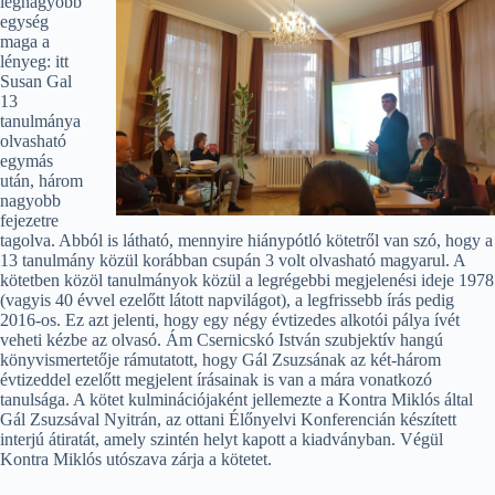
legnagyobb
egység
maga a
lényeg: itt
Susan Gal
13
tanulmánya
olvasható
egymás
után, három
nagyobb
fejezetre
tagolva. Abból is látható, mennyire hiánypótló kötetről van szó, hogy a
13 tanulmány közül korábban csupán 3 volt olvasható magyarul. A
kötetben közöl tanulmányok közül a legrégebbi megjelenési ideje 1978
(vagyis 40 évvel ezelőtt látott napvilágot), a legfrissebb írás pedig
2016-os. Ez azt jelenti, hogy egy négy évtizedes alkotói pálya ívét
veheti kézbe az olvasó. Ám Csernicskó István szubjektív hangú
könyvismertetője rámutatott, hogy Gál Zsuzsának az két-három
évtizeddel ezelőtt megjelent írásainak is van a mára vonatkozó
tanulsága. A kötet kulminációjaként jellemezte a Kontra Miklós által
Gál Zsuzsával Nyitrán, az ottani Élőnyelvi Konferencián készített
interjú átiratát, amely szintén helyt kapott a kiadványban. Végül
Kontra Miklós utószava zárja a kötetet.