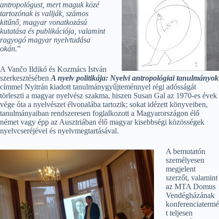
antropológust, mert maguk közé
tartozónak is vallják, számos
kitűnő, magyar vonatkozású
kutatása és publikációja, valamint
ragyogó magyar nyelvtudása
okán.
”
A Vančo Ildikó és Kozmács István
szerkesztésében
A nyelv politikája: Nyelvi antropológiai tanulmányok
címmel Nyitrán kiadott tanulmánygyűjteménnyel régi adósságát
törleszti a magyar nyelvész szakma, hiszen Susan Gal az 1970-es évek
vége óta a nyelvészet élvonalába tartozik; sokat idézett könyveiben,
tanulmányaiban rendszeresen foglalkozott a Magyarországon élő
német vagy épp az Ausztriában élő magyar kisebbségi közösségek
nyelvcseréjével és nyelvmegtartásával.
A bemutatón
személyesen
megjelent
szerzőt, valamint
az MTA Domus
Vendégházának
konferenciatermé
t teljesen