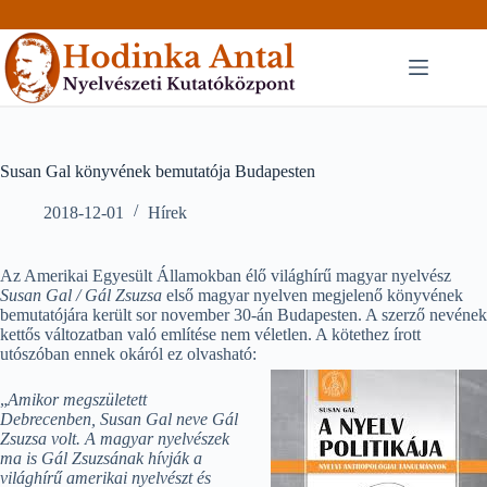
Skip
to
content
Susan Gal könyvének bemutatója Budapesten
2018-12-01
Hírek
Az Amerikai Egyesült Államokban élő világhírű magyar nyelvész
Susan Gal / Gál Zsuzsa
első magyar nyelven megjelenő könyvének
bemutatójára került sor november 30-án Budapesten. A szerző nevének
kettős változatban való említése nem véletlen. A kötethez írott
utószóban ennek okáról ez olvasható:
„
Amikor megszületett
Debrecenben, Susan Gal neve Gál
Zsuzsa volt. A magyar nyelvészek
ma is Gál Zsuzsának hívják a
világhírű amerikai nyelvészt és