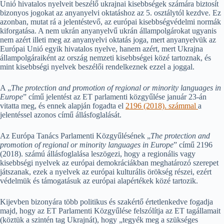
Unió hivatalos nyelveit beszélő ukrajnai kisebbségek számára biztosít
bizonyos jogokat az anyanyelvi oktatáshoz az 5. osztálytól kezdve. Ez
azonban, mutat rá a jelentéstevő, az európai kisebbségvédelmi normák
kiforgatása. A nem ukrán anyanyelvű ukrán állampolgárokat ugyanis
nem azért illeti meg az anyanyelvi oktatás joga, mert anyanyelvük az
Európai Unió egyik hivatalos nyelve, hanem azért, mert Ukrajna
állampolgáraiként az ország nemzeti kisebbségei közé tartoznak, és
mint kisebbségi nyelvek beszélői rendelkeznek ezzel a joggal.
A „
The protection and promotion of regional or minority languages in
Europe
” című jelentést az ET parlamenti közgyűlése január 23-án
vitatta meg, és ennek alapján fogadta el
2196 (2018). számmal
a
jelentéssel azonos című állásfoglalását.
Az Európa Tanács Parlamenti Közgyűlésének „
The protection and
promotion of regional or minority languages in Europe
” című 2196
(2018). számú állásfoglalása leszögezi, hogy a regionális vagy
kisebbségi nyelvek az európai demokráciákban meghatározó szerepet
játszanak, ezek a nyelvek az európai kulturális örökség részei, ezért
védelmük és támogatásuk az európai alapértékek közé tartozik.
Kijevben bizonyára több politikus és szakértő értetlenkedve fogadja
majd, hogy az ET Parlamenti Közgyűlése felszólítja az ET tagállamait
(köztük a szintén tag Ukrajnát), hogy „tegyék meg a szükséges