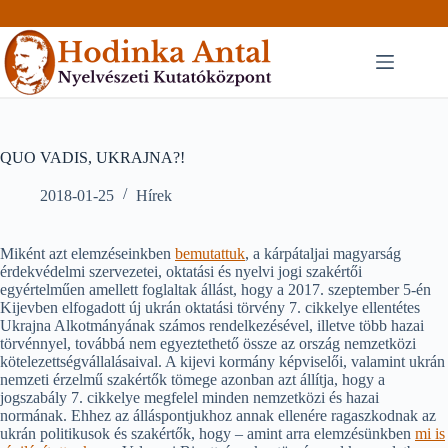
Skip
to
content
QUO VADIS, UKRAJNA?!
2018-01-25
Hírek
Miként azt elemzéseinkben
bemutattuk
, a kárpátaljai magyarság
érdekvédelmi szervezetei, oktatási és nyelvi jogi szakértői
egyértelműen amellett foglaltak állást, hogy a 2017. szeptember 5-én
Kijevben elfogadott új ukrán oktatási törvény 7. cikkelye ellentétes
Ukrajna Alkotmányának számos rendelkezésével, illetve több hazai
törvénnyel, továbbá nem egyeztethető össze az ország nemzetközi
kötelezettségvállalásaival. A kijevi kormány képviselői, valamint ukrán
nemzeti érzelmű szakértők tömege azonban azt állítja, hogy a
jogszabály 7. cikkelye megfelel minden nemzetközi és hazai
normának. Ehhez az álláspontjukhoz annak ellenére ragaszkodnak az
ukrán politikusok és szakértők, hogy – amint arra elemzésünkben
mi is