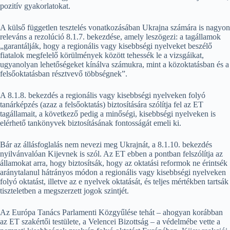
pozitív gyakorlatokat.
A külső független tesztelés vonatkozásában Ukrajna számára is nagyon
releváns a rezolúció 8.1.7. bekezdése, amely leszögezi: a tagállamok
„garantálják, hogy a regionális vagy kisebbségi nyelveket beszélő
fiatalok megfelelő körülmények között tehessék le a vizsgáikat,
ugyanolyan lehetőségeket kínálva számukra, mint a közoktatásban és a
felsőoktatásban résztvevő többségnek”.
A 8.1.8. bekezdés a regionális vagy kisebbségi nyelveken folyó
tanárképzés (azaz a felsőoktatás) biztosítására szólítja fel az ET
tagállamait, a következő pedig a minőségi, kisebbségi nyelveken is
elérhető tankönyvek biztosításának fontosságát emeli ki.
Bár az állásfoglalás nem nevezi meg Ukrajnát, a 8.1.10. bekezdés
nyilvánvalóan Kijevnek is szól. Az ET ebben a pontban felszólítja az
államokat arra, hogy biztosítsák, hogy az oktatási reformok ne érintsék
aránytalanul hátrányos módon a regionális vagy kisebbségi nyelveken
folyó oktatást, illetve az e nyelvek oktatását, és teljes mértékben tartsák
tiszteletben a megszerzett jogok szintjét.
Az Európa Tanács Parlamenti Közgyűlése tehát – ahogyan korábban
az ET szakértői testülete, a Velencei Bizottság – a védelmébe vette a