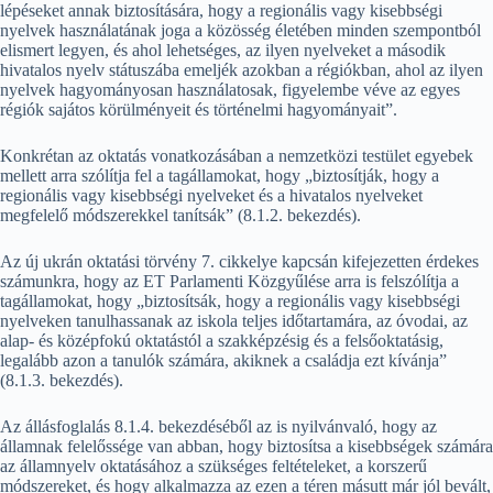
lépéseket annak biztosítására, hogy a regionális vagy kisebbségi
nyelvek használatának joga a közösség életében minden szempontból
elismert legyen, és ahol lehetséges, az ilyen nyelveket a második
hivatalos nyelv státuszába emeljék azokban a régiókban, ahol az ilyen
nyelvek hagyományosan használatosak, figyelembe véve az egyes
régiók sajátos körülményeit és történelmi hagyományait”.
Konkrétan az oktatás vonatkozásában a nemzetközi testület egyebek
mellett arra szólítja fel a tagállamokat, hogy „biztosítják, hogy a
regionális vagy kisebbségi nyelveket és a hivatalos nyelveket
megfelelő módszerekkel tanítsák” (8.1.2. bekezdés).
Az új ukrán oktatási törvény 7. cikkelye kapcsán kifejezetten érdekes
számunkra, hogy az ET Parlamenti Közgyűlése arra is felszólítja a
tagállamokat, hogy „biztosítsák, hogy a regionális vagy kisebbségi
nyelveken tanulhassanak az iskola teljes időtartamára, az óvodai, az
alap- és középfokú oktatástól a szakképzésig és a felsőoktatásig,
legalább azon a tanulók számára, akiknek a családja ezt kívánja”
(8.1.3. bekezdés).
Az állásfoglalás 8.1.4. bekezdéséből az is nyilvánvaló, hogy az
államnak felelőssége van abban, hogy biztosítsa a kisebbségek számára
az államnyelv oktatásához a szükséges feltételeket, a korszerű
módszereket, és hogy alkalmazza az ezen a téren másutt már jól bevált,