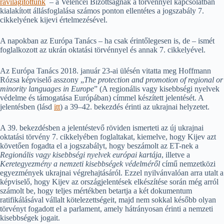
rávilágítottunk
– a Velencei Bizottságnak a törvénnyel kapcsolatban
kialakított állásfoglalása számos ponton ellentétes a jogszabály 7.
cikkelyének kijevi értelmezésével.
A napokban az Európa Tanács – ha csak érintőlegesen is, de – ismét
foglalkozott az ukrán oktatási törvénnyel és annak 7. cikkelyével.
Az Európa Tanács 2018. január 23-ai ülésén vitatta meg Hoffmann
Rózsa képviselő asszony „
The protection and promotion of regional or
minority languages in Europe
” (A regionális vagy kisebbségi nyelvek
védelme és támogatása Európában) címmel készített jelentését. A
jelentésben (lásd
itt
) a 39–42. bekezdés érinti az ukrajnai helyzetet.
A 39. bekezdésben a jelentéstevő röviden ismerteti az új ukrajnai
oktatási törvény 7. cikkelyében foglaltakat, kiemelve, hogy Kijev azt
követően fogadta el a jogszabályt, hogy beszámolt az ET-nek a
Regionális vagy kisebbségi nyelvek európai kartája
, illetve a
Keretegyezmény a nemzeti kisebbségek védelméről
című nemzetközi
egyezmények ukrajnai végrehajtásáról. Ezzel nyilvánvalóan arra utalt a
képviselő, hogy Kijev az országjelentések elkészítése során még arról
számolt be, hogy teljes mértékben betartja a két dokumentum
ratifikálásával vállalt kötelezettségeit, majd nem sokkal később olyan
törvényt fogadott el a parlament, amely hátrányosan érinti a nemzeti
kisebbségek jogait.