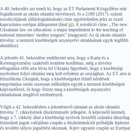
A 40. bekezdés azt emeli ki, hogy az ET Parlamenti Közgyűlése már
foglalkozott az ukrán oktatási törvénnyel, és a 2189 (2017). számú
rezolúciójának (állásfoglalásának) címe egyértelműen jelzi az ezzel
kapcsolatos európai álláspontot (lásd
itt
). A rezolúció címe: „The new
Ukrainian law on education: a major impediment to the teaching of
national minorities’ mother tongues” (magyarul: Az új ukrán oktatási
törvény: a nemzeti kisebbségek anyanyelvi oktatásának egyik legfőbb
akadálya).
A jelentés 41. bekezdése emlékeztet arra, hogy a Karta és a
Keretegyezmény szakértői testülete korábban, még a törvény
elfogadása előtt arra hívta fel Ukrajna figyelmét, hogy a kisebbségi
nyelveken folyó oktatást meg kell erősíteni az országban. Az ET arra is
felszólította Ukrajnát, hogy a kisebbségeket érintő kérdések
megvitatása során szorosan működjön együtt a nemzeti kisebbségek
képviselőivel, és hogy őrizze meg a kisebbségek anyanyelvi
oktatásának meglévő eredményeit.
Végül a 42. bekezdésben a jelentéstevő rámutat az ukrán oktatási
törvény 7. cikkelyének diszkriminatív jellegére. A képviselő kiemeli,
hogy a 7. cikkely által a kisebbségi nyelvek beszélői számára látszólag
biztosított jogok valójában csupán a diszkriminációt próbálják leplezni
és további súlyos jogsértést okoznak. Kijev ugyanis csupán az Európai