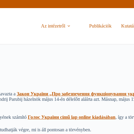
Az intézetről
Publikációk
Kutatá
zavazta a
Закон України „Про забезпечення функціонування укр
ndrij Parubij házelnök május 14-én délelőtt aláírta azt. Másnap, május 
nyének számító
Голос України című lap online kiadásában
, így a tö
tudhatják végre, mi is áll pontosan a törvényben.