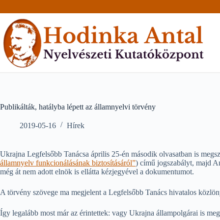
Skip
to
content
Publikálták, hatályba lépett az államnyelvi törvény
2019-05-16
Hírek
Ukrajna Legfelsőbb Tanácsa április 25-én második olvasatban is megs
államnyelv funkcionálásának biztosításáról”
) című jogszabályt, majd A
még át nem adott elnök is ellátta kézjegyével a dokumentumot.
A törvény szövege ma megjelent a Legfelsőbb Tanács hivatalos közlö
Így legalább most már az érintettek: vagy Ukrajna állampolgárai is meg