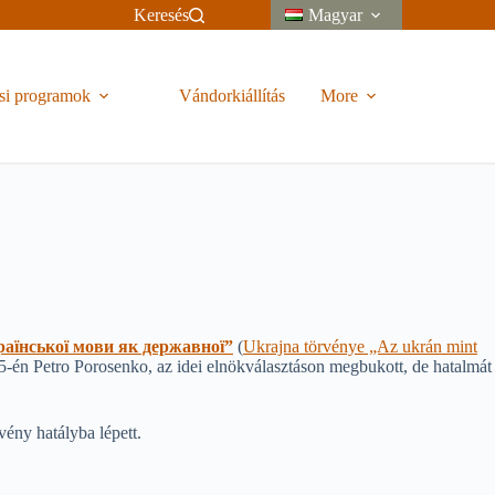
Keresés
Magyar
si programok
Vándorkiállítás
More
аїнської мови як державної”
(
Ukrajna törvénye „Az ukrán mint
15-én Petro Porosenko, az idei elnökválasztáson megbukott, de hatalmát
rvény hatályba lépett.