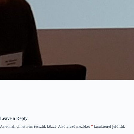
Leave a Reply
Az e-mail címet nem tesszük közzé.
A kötelező mezőket
*
karakterrel jelöltük