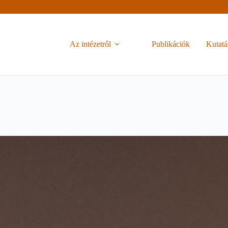
Az intézetről
Publikációk
Kutatá