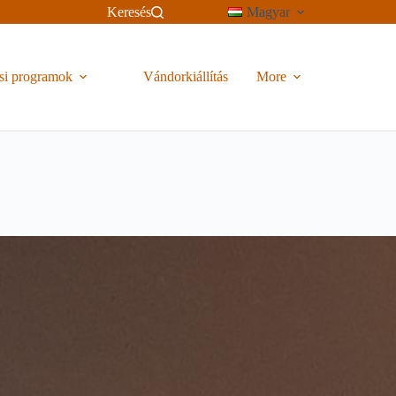
Keresés
Magyar
si programok
Vándorkiállítás
More