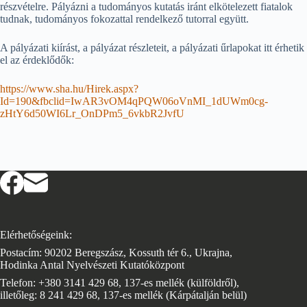
részvételre. Pályázni a tudományos kutatás iránt elkötelezett fiatalok
tudnak, tudományos fokozattal rendelkező tutorral együtt.
A pályázati kiírást, a pályázat részleteit, a pályázati űrlapokat itt érhetik
el az érdeklődők:
https://www.sha.hu/Hirek.aspx?
Id=190&fbclid=IwAR3vOM4qPQW06oVnMI_1dUWm0cg-
zHtY6d50WI6Lr_OnDPm5_6vkbR2JvfU
Elérhetőségeink:
Postacím: 90202 Beregszász, Kossuth tér 6., Ukrajna,
Hodinka Antal Nyelvészeti Kutatóközpont
Telefon: +380 3141 429 68, 137-es mellék (külföldről),
illetőleg: 8 241 429 68, 137-es mellék (Kárpátalján belül)