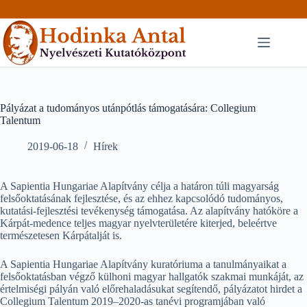
Skip
to
content
Pályázat a tudományos utánpótlás támogatására: Collegium
Talentum
2019-06-18
Hírek
A Sapientia Hungariae Alapítvány célja a határon túli magyarság
felsőoktatásának fejlesztése, és az ehhez kapcsolódó tudományos,
kutatási-fejlesztési tevékenység támogatása. Az alapítvány hatóköre a
Kárpát-medence teljes magyar nyelvterületére kiterjed, beleértve
természetesen Kárpátalját is.
A Sapientia Hungariae Alapítvány kuratóriuma a tanulmányaikat a
felsőoktatásban végző külhoni magyar hallgatók szakmai munkáját, az
értelmiségi pályán való előrehaladásukat segítendő, pályázatot hirdet a
Collegium Talentum 2019–2020-as tanévi programjában való