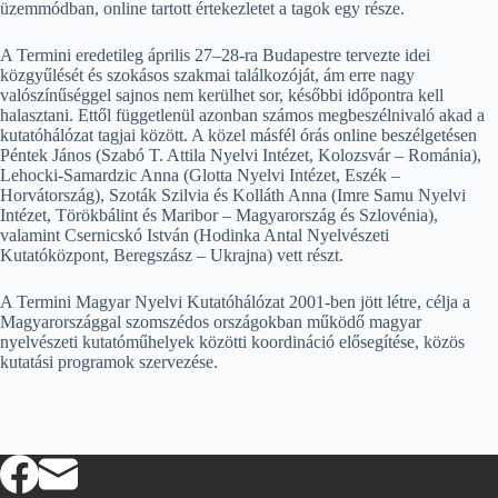
üzemmódban, online tartott értekezletet a tagok egy része.
A Termini eredetileg április 27–28-ra Budapestre tervezte idei
közgyűlését és szokásos szakmai találkozóját, ám erre nagy
valószínűséggel sajnos nem kerülhet sor, későbbi időpontra kell
halasztani. Ettől függetlenül azonban számos megbeszélnivaló akad a
kutatóhálózat tagjai között. A közel másfél órás online beszélgetésen
Péntek János (Szabó T. Attila Nyelvi Intézet, Kolozsvár – Románia),
Lehocki-Samardzic Anna (Glotta Nyelvi Intézet, Eszék –
Horvátország), Szoták Szilvia és Kolláth Anna (Imre Samu Nyelvi
Intézet, Törökbálint és Maribor – Magyarország és Szlovénia),
valamint Csernicskó István (Hodinka Antal Nyelvészeti
Kutatóközpont, Beregszász – Ukrajna) vett részt.
A Termini Magyar Nyelvi Kutatóhálózat 2001-ben jött létre, célja a
Magyarországgal szomszédos országokban működő magyar
nyelvészeti kutatóműhelyek közötti koordináció elősegítése, közös
kutatási programok szervezése.