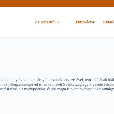
Az intézetről
Publikációk
Kutatá
tott, nyelvpolitikai tárgyú kurzusok tervezésével, tematikájának kiala
einek jellegzetességeivel ismerkedhetett Svédország egyik vezető felső
tási témája a nyelvpolitika, és aki maga is oktat nyelvpolitikai tantá