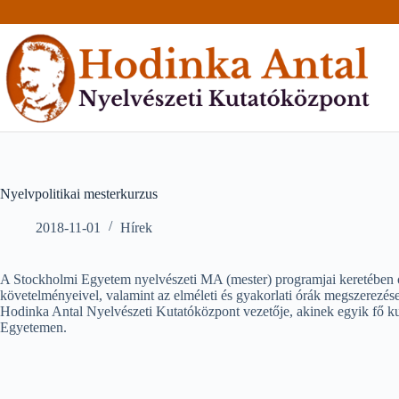
Skip
to
content
Nyelvpolitikai mesterkurzus
2018-11-01
Hírek
A Stockholmi Egyetem nyelvészeti MA (mester) programjai keretében okta
követelményeivel, valamint az elméleti és gyakorlati órák megszerezés
Hodinka Antal Nyelvészeti Kutatóközpont vezetője, akinek egyik fő kuta
Egyetemen.