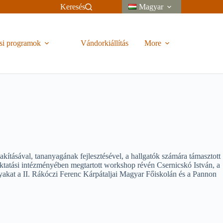
Keresés
Magyar
si programok
Vándorkiállítás
More
kításával, tananyagának fejlesztésével, a hallgatók számára támasztott
oktatási intézményében megtartott workshop révén Csernicskó István, a
rgyakat a II. Rákóczi Ferenc Kárpátaljai Magyar Főiskolán és a Pannon