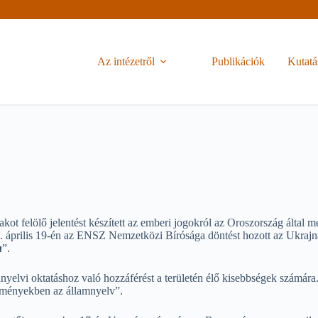
Az intézetről
Publikációk
Kutatá
kot felölő jelentést készített az emberi jogokról az Oroszország álta
. április 19-én az ENSZ Nemzetközi Bírósága döntést hozott az Ukrajna
n
”.
anyelvi oktatáshoz való hozzáférést a területén élő kisebbségek számár
ézményekben az államnyelv”.