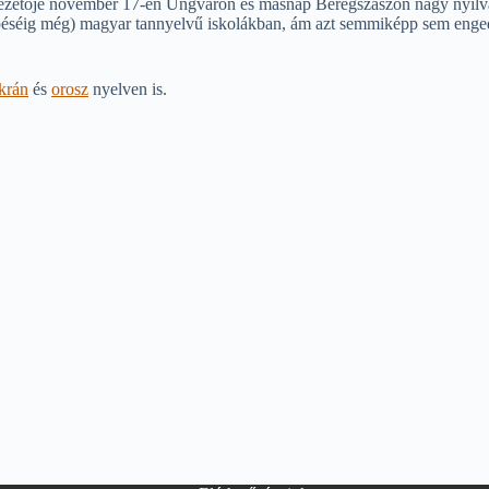
zetője november 17-én Ungváron és másnap Beregszászon nagy nyilvánoss
épéséig még) magyar tannyelvű iskolákban, ám azt semmiképp sem engedi
krán
és
orosz
nyelven is.