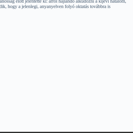
ág előtt jelentette ki: arról hajlandó alkudozni a kijevi hatalom,
k, hogy a jelenlegi, anyanyelven folyó oktatás továbbra is