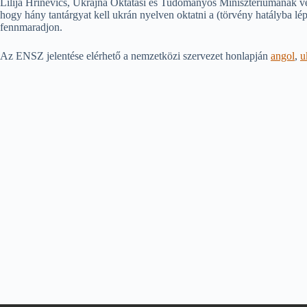
Lilija Hrinevics, Ukrajna Oktatási és Tudományos Minisztériumának ve
hogy hány tantárgyat kell ukrán nyelven oktatni a (törvény hatályba l
fennmaradjon.
Az ENSZ jelentése elérhető a nemzetközi szervezet honlapján
angol
,
u