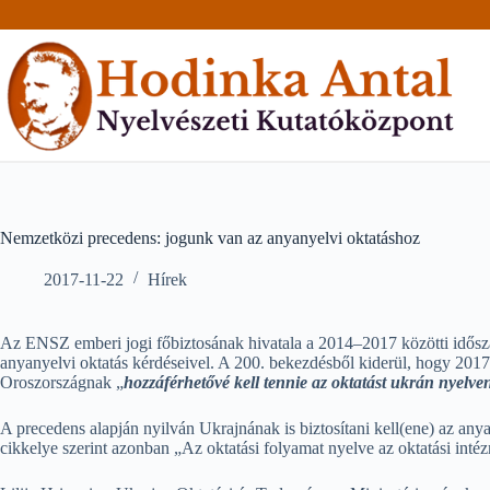
Skip
to
content
Nemzetközi precedens: jogunk van az anyanyelvi oktatáshoz
2017-11-22
Hírek
Az ENSZ emberi jogi főbiztosának hivatala a 2014–2017 közötti idősza
anyanyelvi oktatás kérdéseivel. A 200. bekezdésből kiderül, hogy 2017
Oroszországnak „
hozzáférhetővé kell tennie az oktatást ukrán nyelve
A precedens alapján nyilván Ukrajnának is biztosítani kell(ene) az any
cikkelye szerint azonban „Az oktatási folyamat nyelve az oktatási int