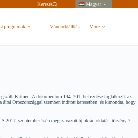
Keresés
Magyar
si programok
Vándorkiállítás
More
l megszállt Krímen. A dokumentum 194–201. bekezdése foglalkozik az
 által Oroszországgal szemben indított keresetben, és kimondta, hogy
a. A 2017. szeptember 5-én megszavazott új ukrán oktatási törvény 7.