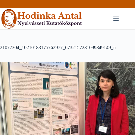
Skip
to
content
21077304_10210183175762977_6732157281099849149_n