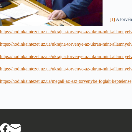
[1]
A törvény
https://hodinkaintezet.uz.ua/ukrajna-torvenye-az-ukran-mint-allamnyelv
https://hodinkaintezet.uz.ua/ukrajna-torvenye-az-ukran-mint-allamnyelv
https://hodinkaintezet.uz.ua/ukrajna-torvenye-az-ukran-mint-allamnyelv
https://hodinkaintezet.uz.ua/ukrajna-torvenye-az-ukran-mint-allamnyelv
https://hodinkaintezet.uz.ua/megall-az-esz-torvenybe-foglalt-keptelens