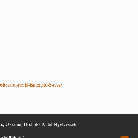
itasarol-rovid-ismerteto-5-resz/
6., Ukrajna, Hodinka Antal Nyelvészeti
(külföldről),