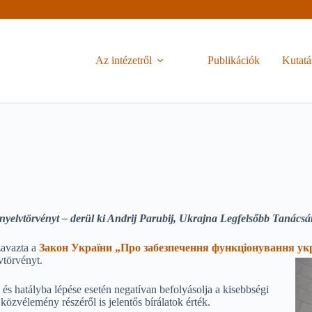
Az intézetről
Publikációk
Kutatá
nyelvtörvényt – derül ki
Andrij Parubij, Ukrajna Legfelsőbb Tanácsán
zavazta a
Закон України „Про забезпечення функціонування укр
vtörvényt.
és hatályba lépése esetén negatívan befolyásolja a kisebbségi
özvélemény részéről is jelentős bírálatok érték.