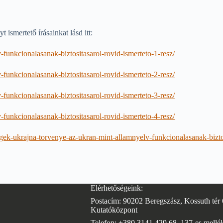
t ismertető írásainkat lásd itt:
-funkcionalasanak-biztositasarol-rovid-ismerteto-1-resz/
-funkcionalasanak-biztositasarol-rovid-ismerteto-2-resz/
-funkcionalasanak-biztositasarol-rovid-ismerteto-3-resz/
-funkcionalasanak-biztositasarol-rovid-ismerteto-4-resz/
egek-ukrajna-torvenye-az-ukran-mint-allamnyelv-funkcionalasanak-biztos
Elérhetőségeink:
Postacím: 90202 Beregszász, Kossuth tér 
Kutatóközpont
Telefon: +380 3141 429 68, 137-es mellék 