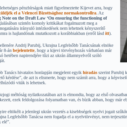
lehetséges pénzbírságok miatt figyelmeztette Kijevet arra, hogy
üldjék el a Velencei Bizottsághoz normakontrollra
. Az
g Note
on the Draft Law ‘On ensuring the functioning of
glalásában szintén komoly kritikákat fogalmazott meg a
ámogatására irányuló intézkedések nem lehetnek kényszerítő
zumra is hajlandónak mutatkozott a korábbiakban (erről lásd
itt
).
llenére Andrij Parubij, Ukrajna Legfelsőbb Tanácsának elnöke
ár 8-án
bejelentette
, hogy a kijevi törvényhozás várhatóan már
só hetében napirendjére tűzi az ukrán államnyelvről szóló
ját.
b Tanács hivatalos honlapján megjelent egyik
híradás
szerint Parubij k
ető kérdése”, de azt is elismerte, hogy nem számít arra, hogy a képvise
lhúzódó viták is lehetnek.
zjogi méltóság nyilatkozatában azt is elmondta, hogy az első olvasat
rkezett, ezek feldolgozása folyamatban van, és bízik abban, hogy már e
e eltökélt a jelenlegi ukrán vezetés a kisebbségek nyelvi jogait szűkít
na Legfelsőbb Tanácsa nem fogadja el a nyelvtörvényt, nem terjeszt
 elé”.