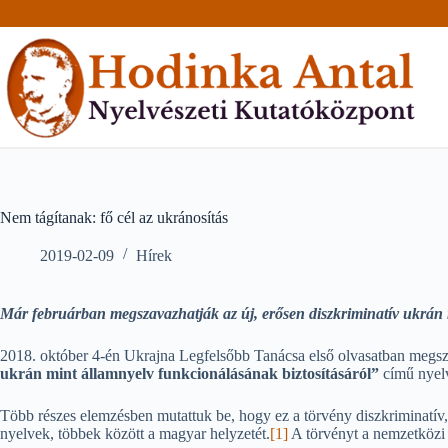
Skip
to
content
Nem tágítanak: fő cél az ukránosítás
2019-02-09
Hírek
Már februárban megszavazhatják az új, erősen diszkriminatív ukrán 
2018. október 4-én Ukrajna Legfelsőbb Tanácsa első olvasatban megs
ukrán mint államnyelv funkcionálásának biztosításáról”
című nyel
Több részes elemzésben mutattuk be, hogy ez a törvény diszkriminatív, 
nyelvek, többek között a magyar helyzetét.
[1]
A törvényt a nemzetközi k