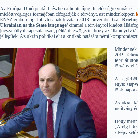
Az Európai Unió például részben a büntetőjogi felelősségre vonás és a 
mielőtt végleges formájában elfogadják a törvényt, azt mindenképpen
k
ENSZ emberi jogi főbiztosának hivatala 2018. november 6-án
Briefin
Ukrainian as the State language’
címmel a törvényről kiadott állásfo
jogszabállyal kapcsolatosan, például leszögezte, hogy az államnyelv t
jellegűek. Az ukrán politikai elit a kritikák hatására némi kompromiss
Mindennek e
2019. febru
február utol
törvény vitá
A Legfelsőb
egyik alapv
több napig e
Az ukrán kö
indítvány é
Hogy mennyir
„Amíg Ukraj
a képviselők