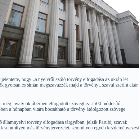
ijelentette, hogy „a nyelvről szóló törvény elfogadása az ukrán lét
lők gyorsan és simán megszavazzák majd a törvényt, szavai szerint akár
ban még tavaly októberben elfogadott szöveghez 2500 módosító
bben a hónapban vitára bocsátható a törvény átdolgozott szövege.
ő államnyelvi törvény elfogadása tárgyában, jelzik Parubij szavai:
ünk semmilyen más törvénytervezetet, semmilyen egyéb kezdeményezést