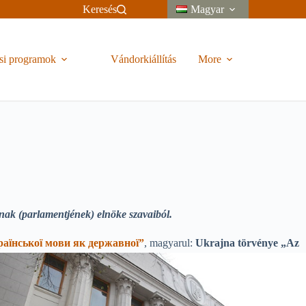
Keresés
Magyar
si programok
Vándorkiállítás
More
ak (parlamentjének) elnöke szavaiból.
аїнської мови як державної”
, magyarul:
Ukrajna törvénye „Az